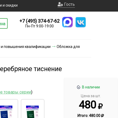
Гость
и и скидки
+7 (495) 374-67-62
ина
Пн-Пт 9:00-19:00
й и повышения квалификации
Обложка для
серебряное тиснение
В наличии
се товары серии
)
Цена за шт.
480
Итого:
480.00