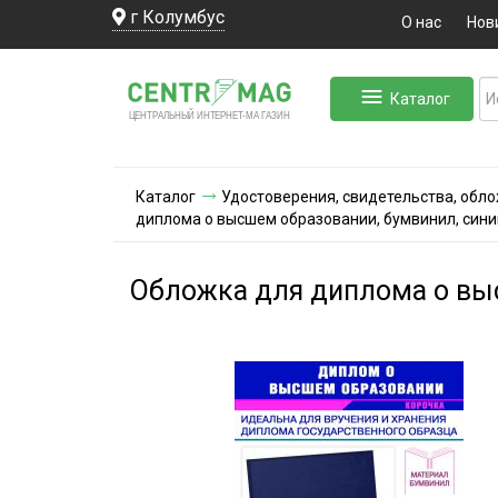
г Колумбус
О нас
Нов
Каталог
ЛЬНЫЙ ИНТЕРНЕТ-МА
ЦЕНТ
Р
А
Г
А
ЗИН
Каталог
Удостоверения, свидетельства, обл
диплома о высшем образовании, бумвинил, сини
Обложка для диплома о выс