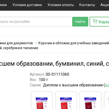
инки
Условия доставки
Условия оплаты
Контакты
Акци
Корз
ожки для документов
Корочки и обложки для учебных заведени
й, серебряное тиснение
шем образовании, бумвинил, синий, 
Артикул:
00-01111060
Вес:
100 г
Серия:
Диплом о высшем образовании (
в