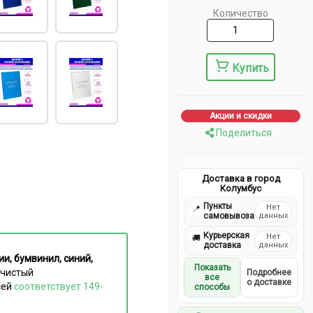
Количество
Купить
Акции и скидки
Поделиться
Доставка в город
Колумбус
Пункты
Нет
📍
самовывоза
данных
Курьерская
Нет
🚚
доставка
данных
и, бумвинил, синий,
Показать
 чистый
Подробнее
все
о доставке
сей
соответствует 149-
способы