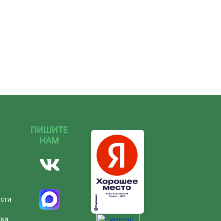
ПИШИТЕ
НАМ
ости
жка