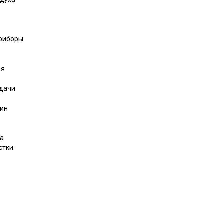
риборы
ия
дачи
шин
ва
стки