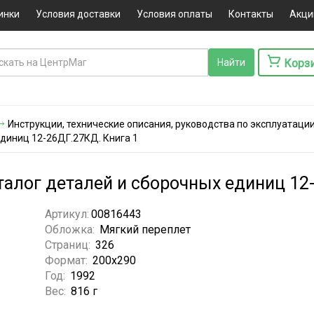
инки
Условия доставки
Условия оплаты
Контакты
Акци
Корз
Инструкции, технические описания, руководства по эксплуатаци
единиц 12-26ДГ.27КД. Книга 1
талог деталей и сборочных единиц 12
Артикул:
00816443
Обложка:
Мягкий переплет
Страниц:
326
Формат:
200х290
Год:
1992
Вес:
816 г