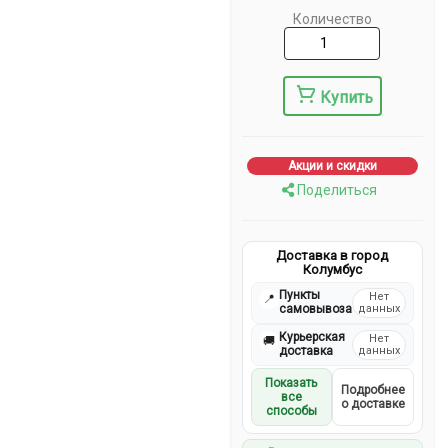
Количество
Купить
Акции и скидки
Поделиться
Доставка в город
Колумбус
Пункты
Нет
📍
самовывоза
данных
Курьерская
Нет
🚚
доставка
данных
Показать
Подробнее
все
о доставке
способы