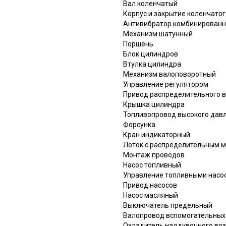
Вал коленчатый
Корпус и закрытие коленчатог
Антивибратор комбинирован
Механизм шатунный
Поршень
Блок цилиндров
Втулка цилиндра
Механизм валоповоротный
Управление регулятором
Привод распределительного 
Крышка цилиндра
Топливопровод высокого дав
Форсунка
Кран индикаторный
Лоток с распределительным 
Монтаж проводов
Насос топливный
Управление топливными насо
Привод насосов
Насос масляный
Выключатель предельный
Валопровод вспомогательных
Охладитель наддувочного во