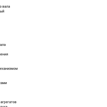
о вала
ный
вала
ления
механизмом
сами
 агрегатов
здуха