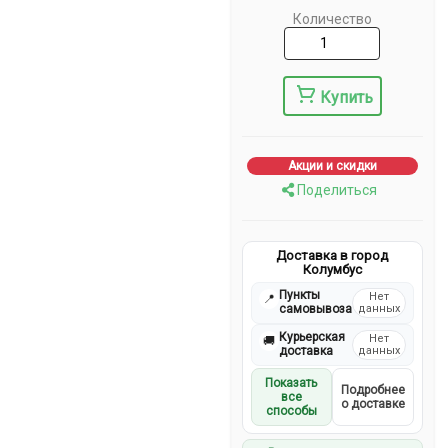
Количество
Купить
Акции и скидки
Поделиться
Доставка в город
Колумбус
Пункты
Нет
📍
самовывоза
данных
Курьерская
Нет
🚚
доставка
данных
Показать
Подробнее
все
о доставке
способы