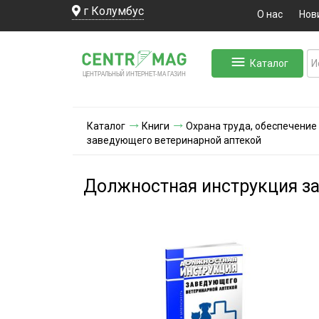
г Колумбус
О нас
Нов
Каталог
ЛЬНЫЙ ИНТЕРНЕТ-МА
ЦЕНТ
Р
А
Г
А
ЗИН
Каталог
Книги
Охрана труда, обеспечение
заведующего ветеринарной аптекой
Должностная инструкция з