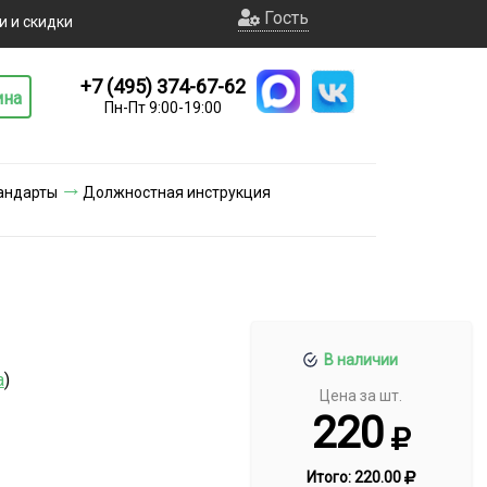
Гость
и и скидки
+7 (495) 374-67-62
ина
Пн-Пт 9:00-19:00
андарты
Должностная инструкция
В наличии
а
)
Цена за шт.
220
Итого:
220.00