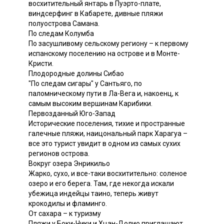
восхитительный янтарь в Пуэрто-плате,
виндсерфинг в Кабарете, дивные пляжи
полуострова Самана.
По следам Колумба
По засушливому сельскому региону – к первому
испанскому поселению на острове и в Монте-
Кристи.
Плодородные долины Сибао
"По следам сигары" у Сантьяго, по
паломническому пути в Ла-Вега и, накоенц, к
самым высоким вершинам Карибики.
Первозданный Юго-Запад
Исторические поселения, тихие и пространные
галечные пляжи, наицональный парк Харагуа –
все это турист увидит в одном из самых сухих
регионов острова.
Вокруг озера Энрикильо
Жарко, сухо, и все-таки восхитительно: соленое
озеро и его берега. Там, где некогда искали
убежица индейцы таино, теперь живут
крокодилы и фламинго.
От сахара – к туризму
Пляжи у Боки-Чики и Хцан-Долио приглашают