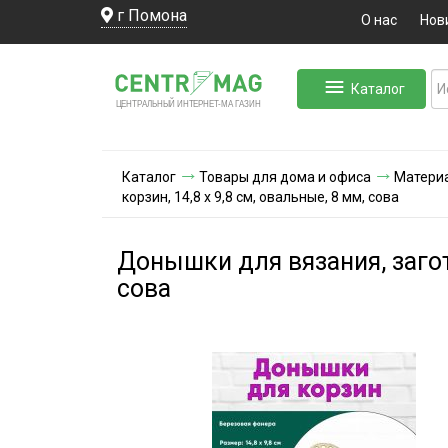
г Помона
О нас
Нов
Каталог
ЛЬНЫЙ ИНТЕРНЕТ-МА
ЦЕНТ
Р
А
Г
А
ЗИН
Каталог
Товары для дома и офиса
Материа
корзин, 14,8 х 9,8 см, овальные, 8 мм, сова
Донышки для вязания, загото
сова