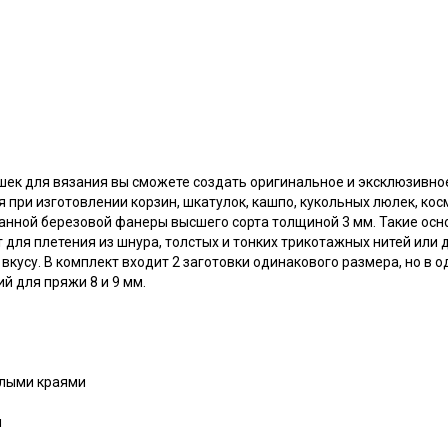
к для вязания вы сможете создать оригинальное и эксклюзивно
я при изготовлении корзин, шкатулок, кашпо, кукольных люлек, кос
анной березовой фанеры высшего сорта толщиной 3 мм. Такие осн
 для плетения из шнура, толстых и тонких трикотажных нитей или
вкусу. В комплект входит 2 заготовки одинакового размера, но в 
й для пряжи 8 и 9 мм.
глыми краями
м