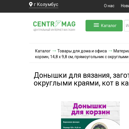
г Колумбус
О нас
Нов
Каталог
ЛЬНЫЙ ИНТЕРНЕТ-МА
ЦЕНТ
Р
А
Г
А
ЗИН
Каталог
Товары для дома и офиса
Материа
корзин, 14,8 х 9,8 см, прямоугольник с округлыми
Донышки для вязания, загот
округлыми краями, кот в ка