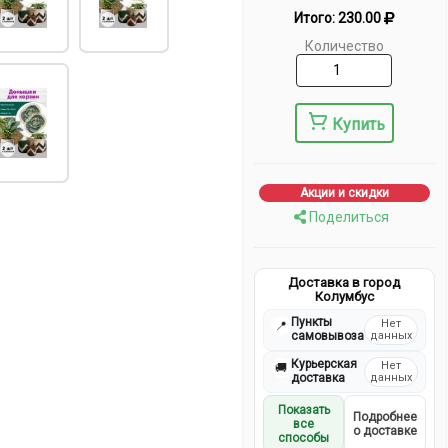
Итого:
230.00
Количество
Купить
Акции и скидки
Поделиться
Доставка в город
Колумбус
Пункты
Нет
📍
самовывоза
данных
Курьерская
Нет
🚚
доставка
данных
Показать
Подробнее
все
о доставке
способы