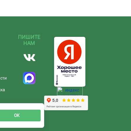
ПИШИТЕ
НАМ
ости
жка
ОК