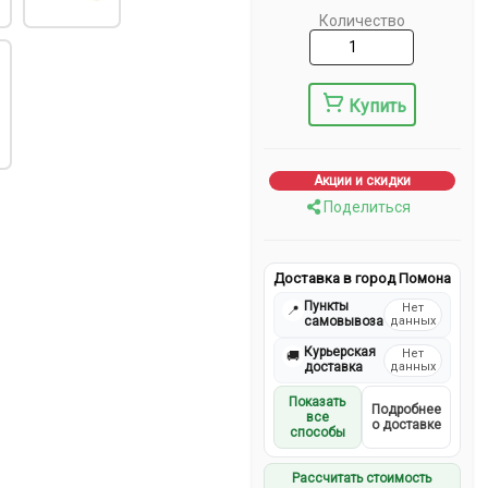
Количество
Купить
Акции и скидки
Поделиться
Доставка в город Помона
Пункты
Нет
📍
самовывоза
данных
Курьерская
Нет
🚚
доставка
данных
Показать
Подробнее
все
о доставке
способы
Рассчитать стоимость