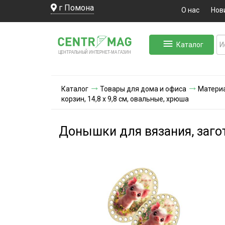
г Помона
О нас
Нов
Каталог
ЛЬНЫЙ ИНТЕРНЕТ-МА
ЦЕНТ
Р
А
Г
А
ЗИН
Каталог
Товары для дома и офиса
Материа
корзин, 14,8 х 9,8 см, овальные, хрюша
Донышки для вязания, загот