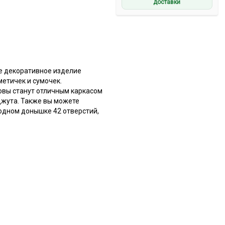
доставки
е декоративное изделие
метичек и сумочек.
овы станут отличным каркасом
 джута. Также вы можете
 одном донышке 42 отверстий,