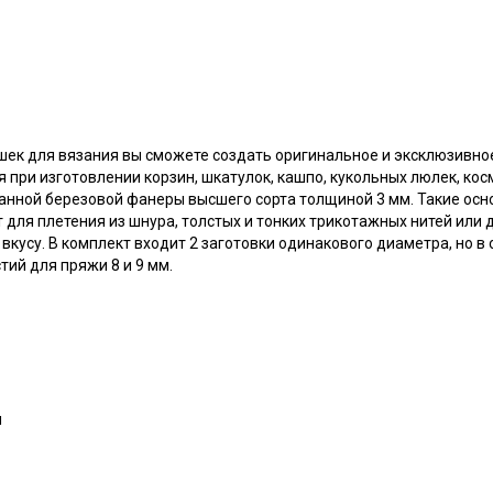
к для вязания вы сможете создать оригинальное и эксклюзивно
я при изготовлении корзин, шкатулок, кашпо, кукольных люлек, кос
анной березовой фанеры высшего сорта толщиной 3 мм. Такие осн
 для плетения из шнура, толстых и тонких трикотажных нитей или
вкусу. В комплект входит 2 заготовки одинакового диаметра, но в
тий для пряжи 8 и 9 мм.
м