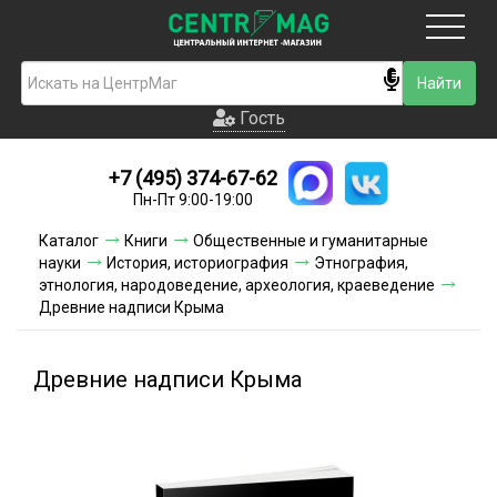
Москва
Гость
Гость
+7 (495) 374-67-62
Новинки
Пн-Пт 9:00-19:00
Условия доставки
Каталог
Книги
Общественные и гуманитарные
науки
История, историография
Этнография,
Условия оплаты
этнология, народоведение, археология, краеведение
Древние надписи Крыма
Контакты
Древние надписи Крыма
Акции и скидки