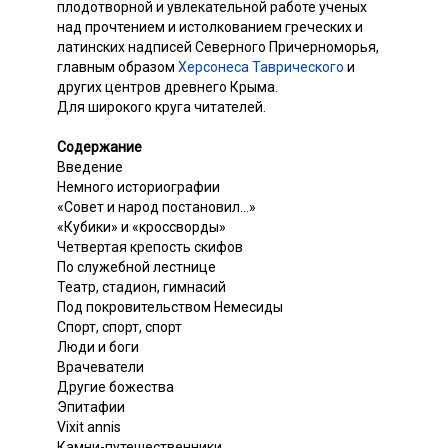
плодотворной и увлекательной работе ученых
над прочтением и истолкованием греческих и
латинских надписей Северного Причерноморья,
главным образом
Херсонеса Таврического
и
других центров древнего Крыма.
Для широкого круга читателей.
Содержание
Введение
Немного историографии
«Совет и народ постановил...»
«Кубики» и «кроссворды»
Четвертая крепость скифов
По служебной лестнице
Театр, стадион, гимнасий
Под покровительством Немесиды
Спорт, спорт, спорт
Люди и боги
Врачеватели
Другие божества
Эпитафии
Vixit annis
Камни-путешественники