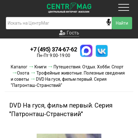
Москва
Гость
Гость
+7 (495) 374-67-62
Новинки
Пн-Пт 9:00-19:00
Условия доставки
Каталог
Книги
Путешествия. Отдых. Хобби. Спорт
Охота
Трофейные животные. Полезные сведения
Условия оплаты
и советы
DVD На гуся, фильм первый. Серия
"Патронташ-Странствий"
Контакты
DVD На гуся, фильм первый. Серия
Акции и скидки
"Патронташ-Странствий"