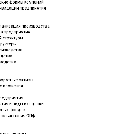
еские формы компаний
ликвидации предприятия
рганизация производства
ра предприятия
й структуры
труктуры
роизводства
одства
зводства
оборотные активы
ые вложения
предприятия
ятия и виды их оценки
овных фондов
использования ОПФ
отные активы