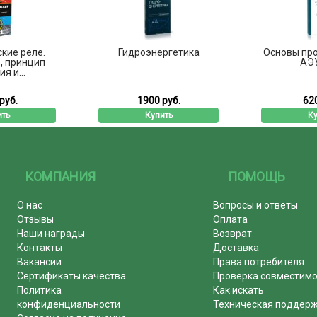
кие реле.
Гидроэнергетика
Основы пр
, принцип
АЭ
я и...
руб.
1900 руб.
620
ть
Купить
Ку
КОМПАНИЯ
ПОМОЩЬ
О нас
Вопросы и ответы
Отзывы
Оплата
Наши награды
Возврат
Контакты
Доставка
Вакансии
Права потребителя
Сертификаты качества
Проверка совместим
Политика
Как искать
конфиденциальности
Техническая поддер