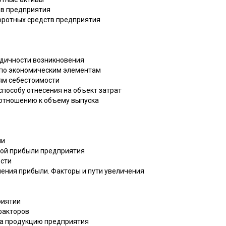
ов предприятия
боротных средств предприятия
иодичности возникновения
т по экономическим элементам
ьям себестоимости
 способу отнесения на объект затрат
 отношению к объему выпуска
ли
той прибыли предприятия
ости
чения прибыли. Факторы и пути увеличения
риятии
факторов
 на продукцию предприятия