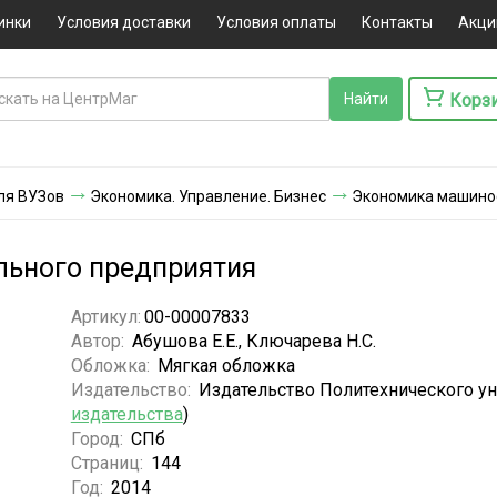
инки
Условия доставки
Условия оплаты
Контакты
Акци
Корз
ля ВУЗов
Экономика. Управление. Бизнес
Экономика машино
ьного предприятия
Артикул:
00-00007833
Автор:
Абушова Е.Е., Ключарева Н.С.
Обложка:
Мягкая обложка
Издательство:
Издательство Политехнического ун
издательства
)
Город:
СПб
Страниц:
144
Год:
2014