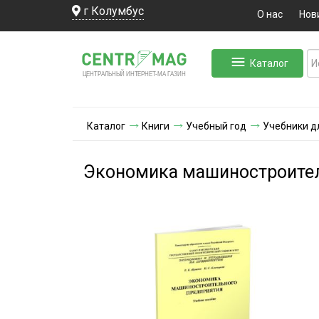
г Колумбус
О нас
Нов
Каталог
ЛЬНЫЙ ИНТЕРНЕТ-МА
ЦЕНТ
Р
А
Г
А
ЗИН
Каталог
Книги
Учебный год
Учебники д
Экономика машиностроител