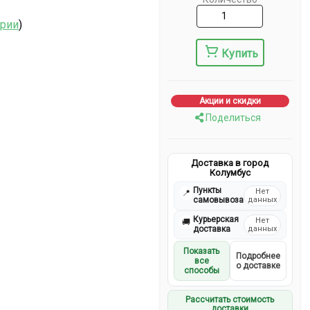
ерии
)
Купить
Акции и скидки
Поделиться
Доставка в город
Колумбус
Пункты
Нет
📍
самовывоза
данных
Курьерская
Нет
🚚
доставка
данных
Показать
Подробнее
все
о доставке
способы
Рассчитать стоимость
доставки