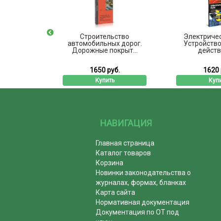
печное
Строительство
Электричес
аводов
автомобильных дорог.
Устройство
Дорожные покрыт...
действи
б.
1650 руб.
1620 
ь
Купить
Купи
НАВИГАЦИЯ
Главная страница
Каталог товаров
Корзина
Новинки законодательства о
журналах, формах, бланках
Карта сайта
Нормативная документация
Документация по ОТ под