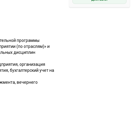
ательной программы
риятии (по отраслям)» и
альных дисциплин
приятия, организация
ия, бухгалтерский учет на
джмента, вечернего