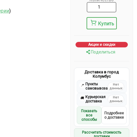
ерии
)
Купить
Акции и скидки
Поделиться
Доставка в город
Колумбус
Пункты
Нет
📍
самовывоза
данных
Курьерская
Нет
🚚
доставка
данных
Показать
Подробнее
все
о доставке
способы
Рассчитать стоимость
доставки