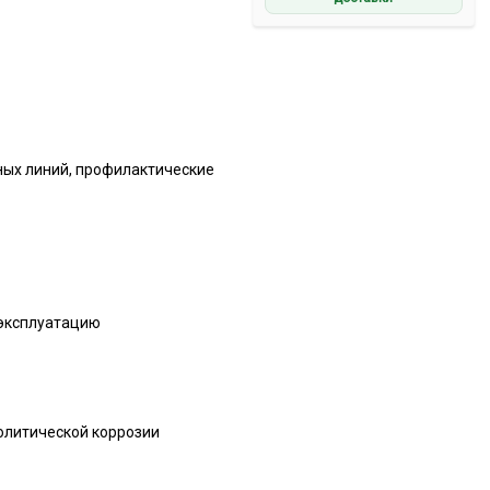
ных линий, профилактические
 эксплуатацию
олитической коррозии