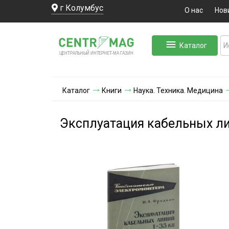
г Колумбус
О нас
Нов
Каталог
ЛЬНЫЙ ИНТЕРНЕТ-МА
ЦЕНТ
Р
А
Г
А
ЗИН
Каталог
Книги
Наука. Техника. Медицина
Эксплуатация кабельных ли