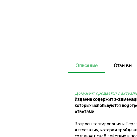
Описание
Отзывы
Документ продается с актуали
Издание содержит экзаменаци
которых используются водогре
ответами.
Вопросы тестирования и Переч
Аттестация, которая пройдена
сохраняет своё действие и по