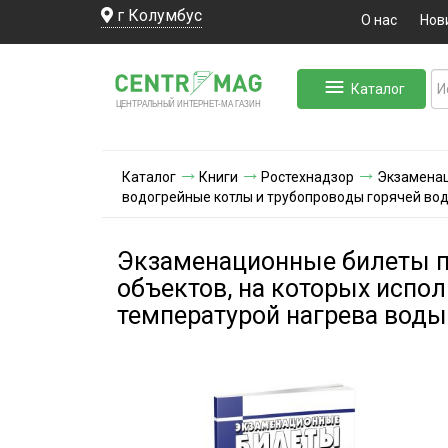
г Колумбус
О нас
Нов
Каталог
ЛЬНЫЙ ИНТЕРНЕТ-МА
ЦЕНТ
Р
А
Г
А
ЗИН
Каталог
Книги
Ростехнадзор
Экзаменац
водогрейные котлы и трубопроводы горячей воды
Экзаменационные билеты по
объектов, на которых испо
температурой нагрева воды 