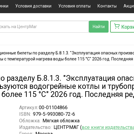
инки
Условия доставки
Условия оплаты
Контакты
Акци
Корз
ионные билеты по разделу Б.8.1.3. "Эксплуатация опасных произв
 с температурой нагрева воды более 115 °С" 2026 год. Последняя
 разделу Б.8.1.3. "Эксплуатация опа
льзуются водогрейные котлы и трубоп
более 115 °С" 2026 год. Последняя р
Артикул:
00-01104866
ISBN:
979-5-993080-72-6
Обложка:
Мягкая обложка
Издательство:
ЦЕНТРМАГ (
все книги издательств
Город:
Москва