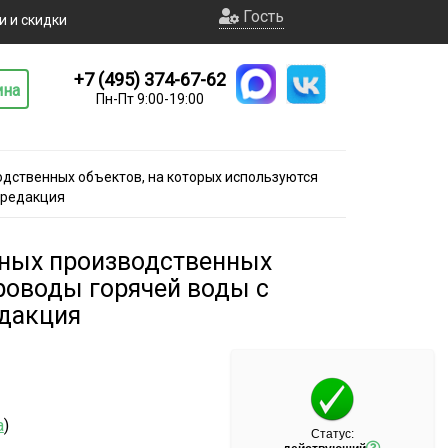
Гость
и и скидки
+7 (495) 374-67-62
ина
Пн-Пт 9:00-19:00
одственных объектов, на которых используются
 редакция
сных производственных
роводы горячей воды с
едакция
а
)
Статус: