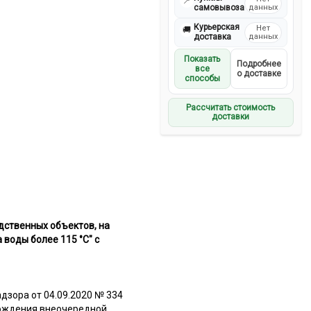
📍
самовывоза
данных
Курьерская
Нет
🚚
доставка
данных
Показать
Подробнее
все
о доставке
способы
Рассчитать стоимость
доставки
дственных объектов, на
воды более 115 °С" с
дзора от 04.09.2020 № 334
охождения внеочередной