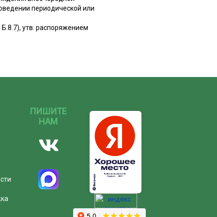
роведении периодической или
.8.7), утв. распоряжением
ПИШИТЕ
НАМ
ости
жка