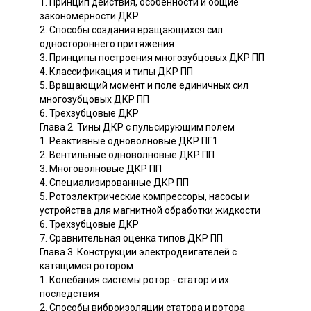
1. Принцип действия, особенности и общие
закономерности ДКР
2. Способы создания вращающихся сил
одностороннего притяжения
3. Принципы построения многозубцовых ДКР ПП
4. Классификация и типы ДКР ПП
5. Вращающий момент и поле единичных сил
многозубцовых ДКР ПП
6. Трехзубцовые ДКР
Глава 2. Тины ДКР с пульсирующим полем
1. Реактивные одноволновые ДКР ПГ1
2. Вентильные одноволновые ДКР ПП
3. Многоволновые ДКР ПП
4. Специализированные ДКР ПП
5. Ротоэлектрические компрессоры, насосы и
устройства для магнитной обработки жидкости
6. Трехзубцовые ДКР
7. Сравнительная оценка типов ДКР ПП
Глава 3. Конструкции электродвигателей с
катящимся ротором
1. Колебания системы ротор - статор и их
последствия
2. Способы виброизоляции статора и ротора