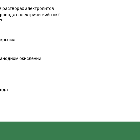
в растворах электролитов
роводят электрический ток?
?
окрытия
 анодном окислении
ы
вода