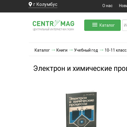
г Колумбус
О нас
Нов
Каталог
ЛЬНЫЙ ИНТЕРНЕТ-МА
ЦЕНТ
Р
А
Г
А
ЗИН
Каталог
Книги
Учебный год
10-11 клас
Электрон и химические пр