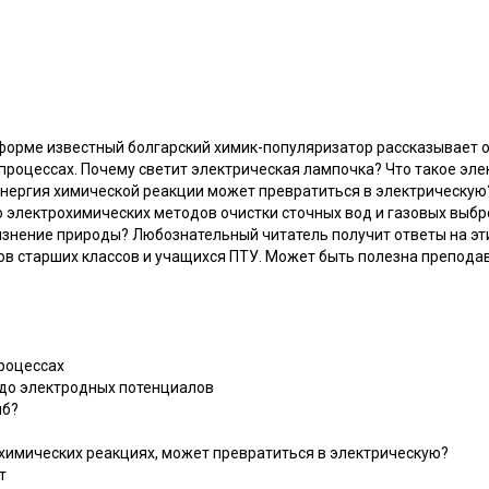
форме известный болгарский химик-популяризатор рассказывает о 
процессах. Почему светит электрическая лампочка? Что такое эл
нергия химической реакции может превратиться в электрическую
 электрохимических методов очистки сточных вод и газовых вы
знение природы? Любознательный читатель получит ответы на эти
в старших классов и учащихся ПТУ. Может быть полезна препода
процессах
до электродных потенциалов
лб?
 химических реакциях, может превратиться в электрическую?
т