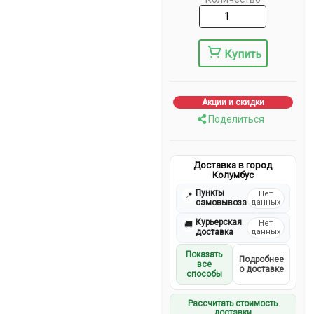
Купить
Акции и скидки
Поделиться
Доставка в город
Колумбус
Пункты
Нет
📍
самовывоза
данных
Курьерская
Нет
🚚
доставка
данных
Показать
Подробнее
все
о доставке
способы
Рассчитать стоимость
доставки