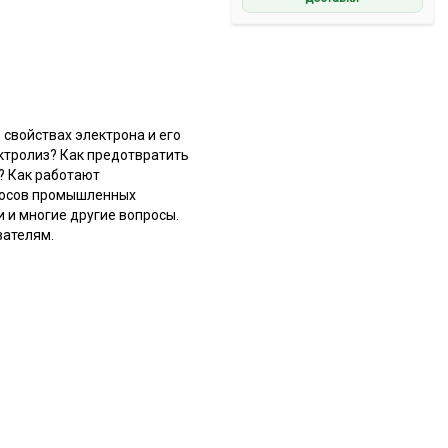
свойствах электрона и его
ектролиз? Как предотвратить
? Как работают
бросов промышленных
 и многие другие вопросы.
вателям.