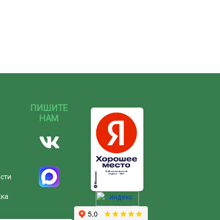
ПИШИТЕ
НАМ
ости
жка