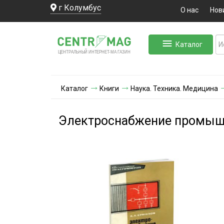
г Колумбус
О нас
Нов
Каталог
ЛЬНЫЙ ИНТЕРНЕТ-МА
ЦЕНТ
Р
А
Г
А
ЗИН
Каталог
Книги
Наука. Техника. Медицина
Электроснабжение промыш