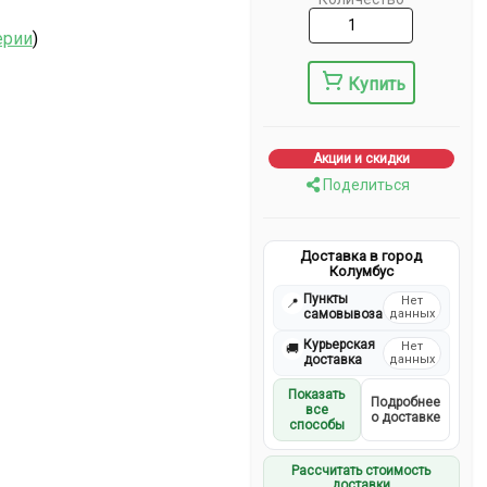
ерии
)
Купить
Акции и скидки
Поделиться
Доставка в город
Колумбус
Пункты
Нет
📍
самовывоза
данных
Курьерская
Нет
🚚
доставка
данных
Показать
Подробнее
все
о доставке
способы
Рассчитать стоимость
доставки