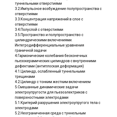
туннельными отверстиями
3.2.Импульсное возбуждение полупространства с
отверстиями
3.3.Концентрация напряжений в слое с
отверстиями
3.4.Полуслой с отверстиями
3.5.Пространство и полупространство с
цилиндрическими включениями.
Интегродифференциальные уравнения
граничной задачи
4.Гармонические колебания бесконечных
пьезокерамических цилиндров с внутренними
дефектами (антиплоская деформация)
4.1.Цилиндр, ослабленный туннельными
трещинами
4.2.Цилиндр с тонким жестким включением
5.Смешанные динамические задачи
электроупругости для пьезоэлектриков с
поверхностными электродами
5.1.Критерий разрушения электроупругого тела с
электродами
5.2.Неограниченная среда с туннельным