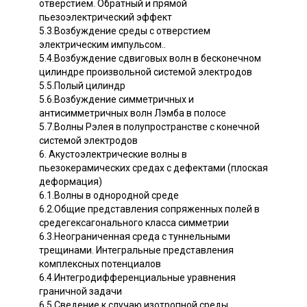
отверстием. Обратный и прямой
пьезоэлектрический эффект
5.3.Возбуждение среды с отверстием
электрическим импульсом..
5.4.Возбуждение сдвиговых волн в бесконечном
цилиндре произвольной системой электродов
5.5.Полый цилиндр
5.6.Возбуждение симметричных и
антисимметричных волн Лэмба в полосе
5.7.Волны Рэлея в полупространстве с конечной
системой электродов
6. Акустоэлектрические волны в
пьезокерамических средах с дефектами (плоская
деформация)
6.1.Волны в однородной среде
6.2.Общие представления сопряженных полей в
средегексагонального класса симметрии
6.3.Неограниченная среда с туннельными
трещинами. Интегральные представления
комплексных потенциалов
6.4.Интегродифференциальные уравнения
граничной задачи
6.5.Сведение к случаю изотропной среды