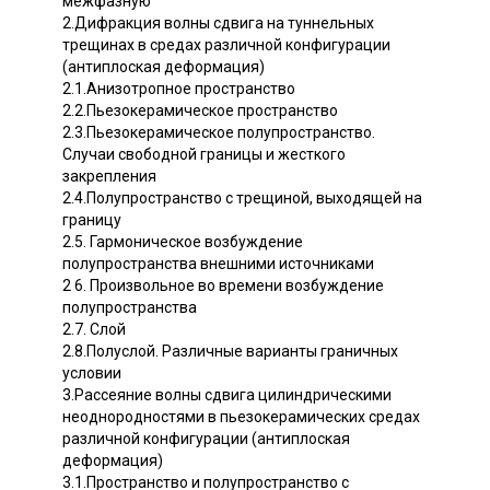
межфазную
2.Дифракция волны сдвига на туннельных
трещинах в средах различной конфигурации
(антиплоская деформация)
2.1.Анизотропное пространство
2.2.Пьезокерамическое пространство
2.3.Пьезокерамическое полупространство.
Случаи свободной границы и жесткого
закрепления
2.4.Полупространство с трещиной, выходящей на
границу
2.5. Гармоническое возбуждение
полупространства внешними источниками
2 6. Произвольное во времени возбуждение
полупространства
2.7. Слой
2.8.Полуслой. Различные варианты граничных
условии
3.Рассеяние волны сдвига цилиндрическими
неоднородностями в пьезокерамических средах
различной конфигурации (антиплоская
деформация)
3.1.Пространство и полупространство с