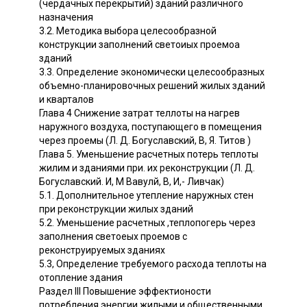
(чердачных перекрытий) зданий различного
назначения
3.2. Методика выбора целесообразной
конструкции заполнений светоиых проемоа
зданий
3.3. Определение экономически целесообразных
объемно-планировочных решений жилых зданий
и кварталов
Глава 4 Снижение затрат теллоты на нагрев
наружного воздуха, поступающего в помещения
через проемы (Л. Д. Богуславский, В, Я. Титов )
Глава 5. Уменьшение расчетных потерь теплоты
жилим и зданиями при. их реконструкции (Л. Д.
Богуславский. И, М Вавулй, В, И,- Ливчак)
5.1. Дополнительное утепление наружных стен
при реконструкции жилых зданий
5.2. Уменьшение расчетных ,теплопогерь через
заполнения светоеых проемов с
реконструируемых зданиях
5.3, Определение требуемого расхода теплоты на
отопление здания
Раздел III Повышение эффектионости
потребления энергии жилыми и общественными