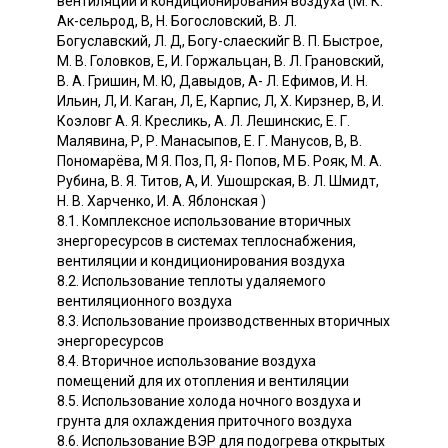
вентиляции и кондиционирования воздуха (М. К.
Ак-сельрод, В, Н. Богословский, В. Л.
Богуславский, Л. Д, Богу-слаескийг В. П. Быстрое,
М. В. Головков, Е, И. Горжальцан, В. Л. Грановский,
В. А. Гришин, М. Ю, Давыдов, А- Л. Ефимов, И. Н.
Ильин, Л, И. Каган, Л, Е, Карпис, Л, X. Кирзнер, В, И.
Коэловг А. Я. Кресликь, А. Л. Лешинскис, Е. Г.
Малявина, Р, Р. Манасыпов, Е. Г. Манусов, В, В.
Пономарёва, М Я. Поз, П, Я- Попов, М Б. Рояк, М. А.
Рубина, В. Я. Титов, А, И. Ушошрская, В. Л. Шмидт,
Н. В. Харченко, И. А. Яблонская )
8.1. Комплексное использование вторичных
знергоресурсов в системах теплоснабжения,
вентиляции и кондиционирования воздуха
8.2. Использование теплоты удаляемого
вентиляционного воздуха
8.3. Использование производственных вторичных
энергоресурсов
8.4. Вторичное использование воздуха
помещений для их отопления и вентиляции
8.5. Использование холода ночного воздуха и
грунта для охлаждения приточного воздуха
8.6. Использование ВЭР для подогрева открытых