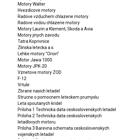
Motory Walter
Hvezdicove motory
Radove vzduchem chlazene motory
Radove vodou chlazene motory
Motory Laurin a Klement, Skoda a Avia
Motory jinych zavodu
Tatra Koprivnice
Zlinska letecka a.s.
Lehke motory "Orion"
Motor Jawa 1000
Motory JPK-20
Vznetove motory ZOD
F-12
Vrtule
Zbrane nasich letadel
Strucne o pomocnem leteckem prumyslu
Leta spoutanych kridel
Priloha 1 Technicka data ceskoslovenskych letadel
Priloha 2 Technicka data ceskoslovenskych
letadlovych motoru
Priloha 3 Barevna schemata ceskoslovenskych
vojenskych letadel