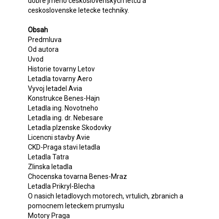
dobre jmeno ceskoslovenskych letcu a
ceskoslovenske letecke techniky.
Obsah
Predmluva
Od autora
Uvod
Historie tovarny Letov
Letadla tovarny Aero
Vyvoj letadel Avia
Konstrukce Benes-Hajn
Letadla ing. Novotneho
Letadla ing. dr. Nebesare
Letadla plzenske Skodovky
Licencni stavby Avie
CKD-Praga stavi letadla
Letadla Tatra
Zlinska letadla
Chocenska tovarna Benes-Mraz
Letadla Prikryl-Blecha
O nasich letadlovych motorech, vrtulich, zbranich a
pomocnem leteckem prumyslu
Motory Praga