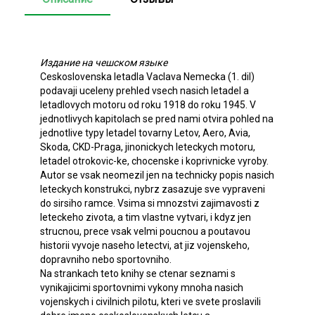
Издание на чешском языке
Ceskoslovenska letadla Vaclava Nemecka (1. dil)
podavaji uceleny prehled vsech nasich letadel a
letadlovych motoru od roku 1918 do roku 1945. V
jednotlivych kapitolach se pred nami otvira pohled na
jednotlive typy letadel tovarny Letov, Aero, Avia,
Skoda, CKD-Praga, jinonickych leteckych motoru,
letadel otrokovic-ke, chocenske i koprivnicke vyroby.
Autor se vsak neomezil jen na technicky popis nasich
leteckych konstrukci, nybrz zasazuje sve vypraveni
do sirsiho ramce. Vsima si mnozstvi zajimavosti z
leteckeho zivota, a tim vlastne vytvari, i kdyz jen
strucnou, prece vsak velmi poucnou a poutavou
historii vyvoje naseho letectvi, at jiz vojenskeho,
dopravniho nebo sportovniho.
Na strankach teto knihy se ctenar seznami s
vynikajicimi sportovnimi vykony mnoha nasich
vojenskych i civilnich pilotu, kteri ve svete proslavili