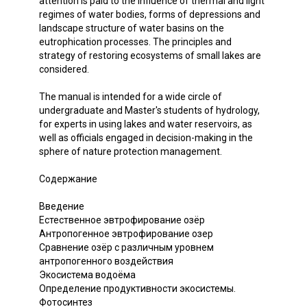
attention is paid to the influence of thermal and light
regimes of water bodies, forms of depressions and
landscape structure of water basins on the
eutrophication processes. The principles and
strategy of restoring ecosystems of small lakes are
considered.
The manual is intended for a wide circle of
undergraduate and Master's students of hydrology,
for experts in using lakes and water reservoirs, as
well as officials engaged in decision-making in the
sphere of nature protection management.
Содержание
Введение
Естественное эвтрофирование озёр
Антропогенное эвтрофирование озер
Сравнение озёр с различным уровнем
антропогенного воздействия
Экосистема водоёма
Определение продуктивности экосистемы.
Фотосинтез