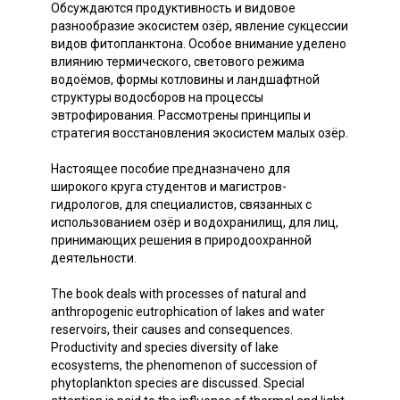
Обсуждаются продуктивность и видовое
разнообразие экосистем озёр, явление сукцессии
видов фитопланктона. Особое внимание уделено
влиянию термического, светового режима
водоёмов, формы котловины и ландшафтной
структуры водосборов на процессы
эвтрофирования. Рассмотрены принципы и
стратегия восстановления экосистем малых озёр.
Настоящее пособие предназначено для
широкого круга студентов и магистров-
гидрологов, для специалистов, связанных с
использованием озёр и водохранилищ, для лиц,
принимающих решения в природоохранной
деятельности.
The book deals with processes of natural and
anthropogenic eutrophication of lakes and water
reservoirs, their causes and consequences.
Productivity and species diversity of lake
ecosystems, the phenomenon of succession of
phytoplankton species are discussed. Special