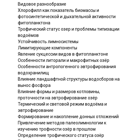
Видовое разнообразие
Хлорофилл как показатель биомассы и
фотосинтетической и дыхательной активности
фитопланктона
Трофический статус озер и проблемы типизации
водоёмов
Устойчивость лимносистемы
Лимитирующие компоненты
Явление сукцессии видов в фитопланктоне
Особенности литорали и макрофитных озёр
Особенности антропогенного эвтрофирования
водохранилищ
Влияние ландшафтной структуры водосборов на
вынос фосфора
Влияние формы и размеров котловины,
проточности на эвтрофирование озёр
Термический и световой режим водоёма и
эвтрофирование
Формирование и накопление донных отложений
Привлечение методов палеолимнологии к
изучению трофности озёр в прошлом
Определение трофического статуса озёр