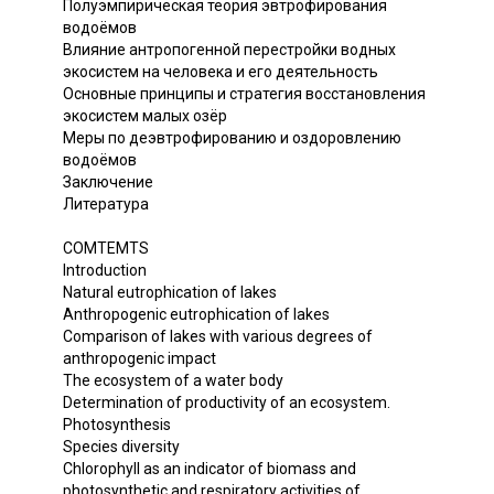
Полуэмпирическая теория эвтрофирования
водоёмов
Влияние антропогенной перестройки водных
экосистем на человека и его деятельность
Основные принципы и стратегия восстановления
экосистем малых озёр
Меры по деэвтрофированию и оздоровлению
водоёмов
Заключение
Литература
COMTEMTS
Introduction
Natural eutrophication of lakes
Anthropogenic eutrophication of lakes
Comparison of lakes with various degrees of
anthropogenic impact
The ecosystem of a water body
Determination of productivity of an ecosystem.
Photosynthesis
Species diversity
Chlorophyll as an indicator of biomass and
photosynthetic and respiratory activities of