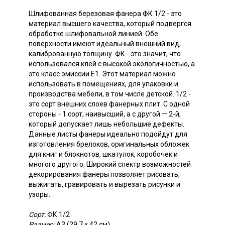
Шлифованная березовая фанера ФК 1/2 - это
материал высшего качества, который подвергся
обработке шлифовальной линией. Обе
поверхности имеют идеальный внешний вид,
калиброванную толщину. ФК - это значит, что
использовался клей с высокой экологичностью, а
это класс эмиссии Е1. Этот материал можно
использовать в помещениях, для упаковки и
производства мебели, в том числе детской. 1/2 -
это сорт внешних слоев фанерных плит. С одной
стороны - 1 сорт, наивысший, а с другой — 2-й,
который допускает лишь небольшие дефекты.
Данные листы фанеры идеально подойдут для
изготовления брелоков, оригинальных обложек
для книг и блокнотов, шкатулок, коробочек и
многого другого. Широкий спектр возможностей
декорирования фанеры позволяет рисовать,
выжигать, гравировать и вырезать рисунки и
узоры.
Сорт:
ФК 1/2
Размер:
А3 (29,7 х 42 см)