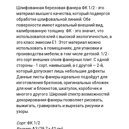
Шлифованная березовая фанера ФК 1/2 - это
материал высшего качества, который подвергся
обработке шлифовальной линией. Обе
поверхности имеют идеальный внешний вид,
калиброванную толщину. ФК - это значит, что
использовался клей с высокой экологичностью, а
это класс эмиссии Е1. Этот материал можно
использовать в помещениях, для упаковки и
производства мебели, в том числе детской. 1/2 -
это сорт внешних слоев фанерных плит. С одной
стороны - 1 сорт, наивысший, а с другой — 2-й,
который допускает лишь небольшие дефекты.
Данные листы фанеры идеально подойдут для
изготовления брелоков, оригинальных обложек
для книг и блокнотов, шкатулок, коробочек и
многого другого. Широкий спектр возможностей
декорирования фанеры позволяет рисовать,
выжигать, гравировать и вырезать рисунки и
узоры.
Сорт:
ФК 1/2
Размер:
А3 (29,7 х 42 см)