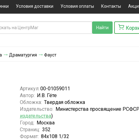
инки
Условия доставки
Условия оплаты
Контакты
Акци
Корз
а
Драматургия
Фауст
Артикул:
00-01059011
Автор:
И.В. Гёте
Обложка:
Твердая обложка
Издательство:
Министерства просвящение РСФСР
издательства
)
Город:
Москва
Страниц:
352
Формат:
84x108 1/32