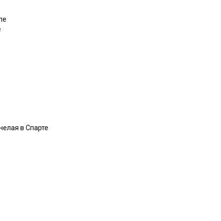
ле
е
елая в Спарте