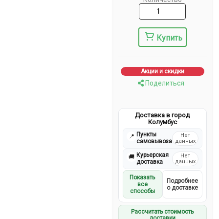
Купить
Акции и скидки
Поделиться
Доставка в город
Колумбус
Пункты
Нет
📍
самовывоза
данных
Курьерская
Нет
🚚
доставка
данных
Показать
Подробнее
все
о доставке
способы
Рассчитать стоимость
доставки