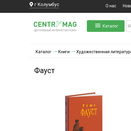
г Колумбус
О нас
Нов
Каталог
ЛЬНЫЙ ИНТЕРНЕТ-МА
ЦЕНТ
Р
А
Г
А
ЗИН
Каталог
Книги
Художественная литератур
Фауст