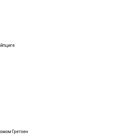
ейпциге
домом Гретхен