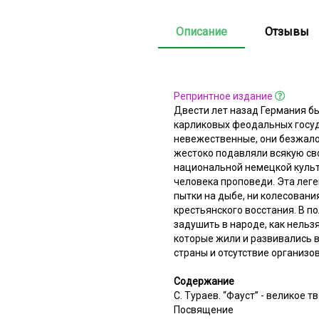
Описание
Отзывы
Репринтное издание
Двести лет назад Германия бы
карликовых феодальных госуда
невежественные, они безжалос
жестоко подавляли всякую св
национальной немецкой культ
человека проповеди. Эта леген
пытки на дыбе, ни колесовани
крестьянского восстания. В п
задушить в народе, как нельз
которые жили и развивались 
страны и отсутствие организо
Содержание
С. Тураев. “Фауст” - великое т
Посвящение