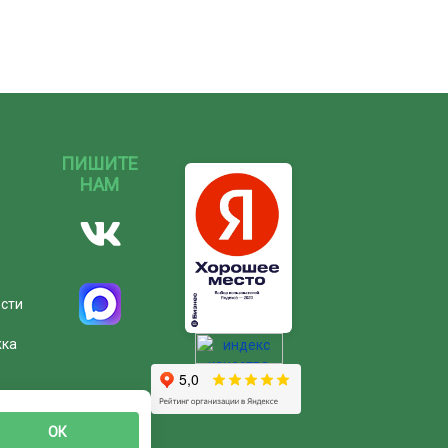
ПИШИТЕ
НАМ
ости
жка
ОК