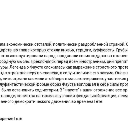
ла экономически отсталой, политически раздробленной страной. О
рств, во главе которых стояли князья, герцоги, курфюрсты. Груб
тно эксплуатировали народ, продавали своих подданных в качест
ободную мысль. Преклоняясь перед всем иностранным, они препя
уры. Легенда о Фаусте сложилась как выражение страстного прот
да отражала веру в человека, в силу и величие его разума. Она з
я, ни костры не сломили этой веры в массах вчерашних участников
олуфантастической форме образ Фауста воплощал в себе силы про
я было остановить ход истории. В "Фаусте" нашли отражение все п
в народе, несмотря на тяжелые условия феодальной реакции, нес
ванного демократического движения во времена Гёте.
ворение Гёте