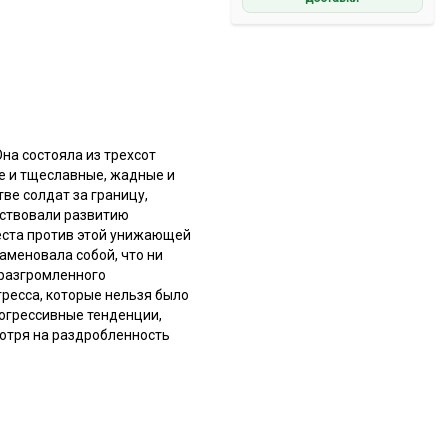
на состояла из трехсот
ые и тщеславные, жадные и
ве солдат за границу,
тствовали развитию
еста против этой унижающей
наменовала собой, что ни
 разгромленного
гресса, которые нельзя было
рогрессивные тенденции,
мотря на раздробленность