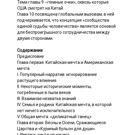
Тема главы 9 -«темные очки», сквозь которые
США смотрят на Китай.
Глава 10 посвящена глобальным вызовам; в ней
подчеркивается, что концепция «сообщества
единой судьбы человечества» является основой
для беспроигрышного сотрудничества между
двумя сторонами.
Содержание
Предисловие
Глава первая. Китайская мечта и Американская
мечта
I. Популярный нарратив: игнорирование
растущего влияния
II. Некоторые исторические моменты,
погребенные в пыли веков
III. Взаимная нехватка знаний
IV. Семья и родина: Китайская мечта, в которой
нет ничего исключительного
V. Общая мечта: «деликатный танец»
Глава вторая. Вёсны и Осени, Сражающиеся
Царства и «Куриный бульон для души»
I. Извлечь нечто из ничего