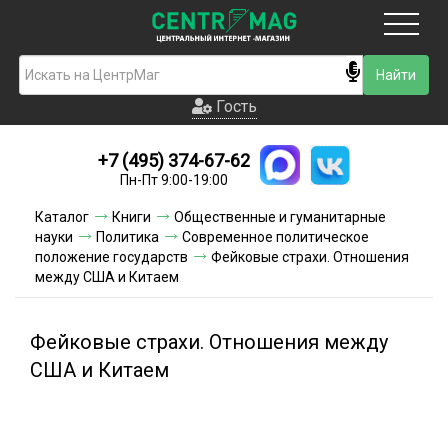
Москва
Гость
Гость
+7 (495) 374-67-62
Новинки
Пн-Пт 9:00-19:00
Условия доставки
Каталог
Книги
Общественные и гуманитарные
науки
Политика
Современное политическое
Условия оплаты
положение государств
Фейковые страхи. Отношения
между США и Китаем
Контакты
Фейковые страхи. Отношения между
Акции и скидки
США и Китаем