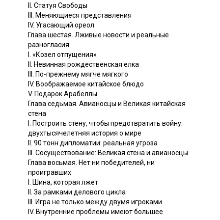
II. Статуя Свободы
III. Меняющиеся представления
IV. Угасающий ореол
Глава шестая. Лживые новости и реальные
разногласия
I. «Козел отпущения»
II. Невинная рождественская елка
III. По-прежнему мягче мягкого
IV. Воображаемое китайское блюдо
V. Подарок Арабеллы
Глава седьмая. Авианосцы и Великая китайская
стена
I. Построить стену, чтобы предотвратить войну:
двухтысячелетняя история о мире
II. 90 тонн дипломатии: реальная угроза
III. Сосуществование: Великая стена и авианосцы
Глава восьмая. Нет ни победителей, ни
проигравших
I. Шина, которая лжет
II. За рамками делового цикла
III. Игра не только между двумя игроками
IV. Внутренние проблемы имеют большее