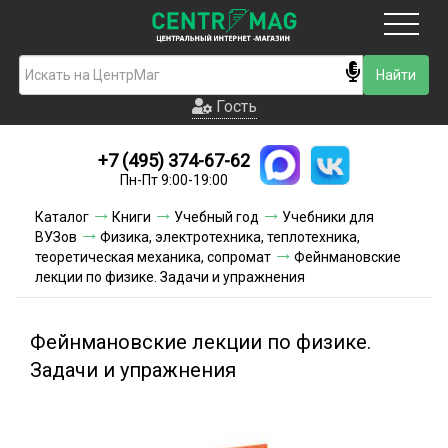
Москва
Гость
Гость
+7 (495) 374-67-62
Новинки
Пн-Пт 9:00-19:00
Условия доставки
Каталог
Книги
Учебный год
Учебники для
ВУЗов
Физика, электротехника, теплотехника,
Условия оплаты
теоретическая механика, сопромат
Фейнмановские
лекции по физике. Задачи и упражнения
Контакты
Фейнмановские лекции по физике.
Акции и скидки
Задачи и упражнения