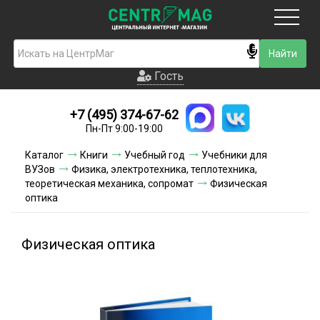
Москва
Гость
Гость
+7 (495) 374-67-62
Новинки
Пн-Пт 9:00-19:00
Условия доставки
Каталог
Книги
Учебный год
Учебники для
ВУЗов
Физика, электротехника, теплотехника,
Условия оплаты
теоретическая механика, сопромат
Физическая
оптика
Контакты
Физическая оптика
Акции и скидки