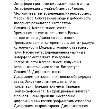
Интерференция немонохроматического света.
Интерференция случайной световой волны.
Многолучевая интерференция. Интерферометр
Фабри-Перо. Собственные моды и добротность
лазерного резонатора. Литература.
Лекция 12. Когерентность света
Временная когерентность света. Время
когерентности. Длина когерентности.
Пространственная когерентность света и радиус
когерентности. Модель случайного светового
поля. Расчет интерференционной картины в
интерферометре Юнга. Измерение
когерентности. Когерентность излучения
реальных источников света. Литература.
Лекция 13. Дифракция света
Дифракция как проявление волновой природы
света. Основные опытные факты . Опыт
Гримальди . Принцип Гюйгенса . Принцип
Гюйгенса-Френеля . Дифракционный интеграл
Френеля . Зоны Френеля . Построение
дифракционных картин графическим способом .
Дифракция на краю экрана . Дифракционная