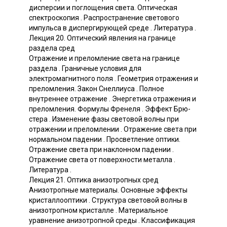
дисперсии и поглощения света. Оптическая
спектроскопия . Распространение светового
импульса в диспергирующей среде . Литература .
Лекция 20. Оптический явления на границе
раздела сред
Отражение и преломление света на границе
раздела . Граничные условия для
электромагнитного поля . Геометрия отражения и
преломления. Закон Снеллиуса . Полное
внутреннее отражение . Энергетика отражения и
преломления. Формулы Френеля . Эффект Брю-
стера . Изменение фазы световой волны при
отражении и преломлении . Отражение света при
нормальном падении . Просветление оптики.
Отражение света при наклонном падении .
Отражение света от поверхности металла .
Литература .
Лекция 21. Оптика анизотропных сред
Анизотропные материалы. Основные эффекты
кристаллооптики . Структура световой волны в
анизотропном кристалле . Материальное
уравнение анизотропной среды . Классификация