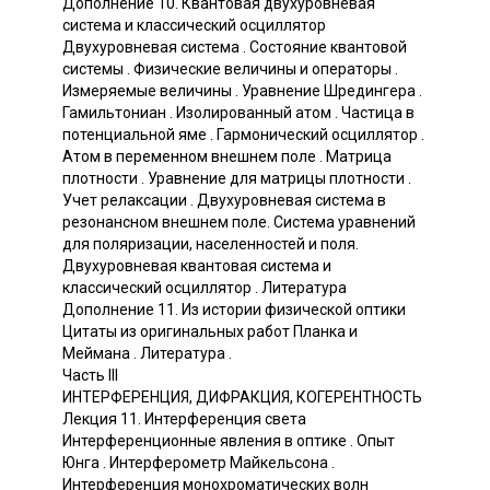
Дополнение 10. Квантовая двухуровневая
система и классический осциллятор
Двухуровневая система . Состояние квантовой
системы . Физические величины и операторы .
Измеряемые величины . Уравнение Шредингера .
Гамильтониан . Изолированный атом . Частица в
потенциальной яме . Гармонический осциллятор .
Атом в переменном внешнем поле . Матрица
плотности . Уравнение для матрицы плотности .
Учет релаксации . Двухуровневая система в
резонансном внешнем поле. Система уравнений
для поляризации, населенностей и поля.
Двухуровневая квантовая система и
классический осциллятор . Литература
Дополнение 11. Из истории физической оптики
Цитаты из оригинальных работ Планка и
Меймана . Литература .
Часть III
ИНТЕРФЕРЕНЦИЯ, ДИФРАКЦИЯ, КОГЕРЕНТНОСТЬ
Лекция 11. Интерференция света
Интерференционные явления в оптике . Опыт
Юнга . Интерферометр Майкельсона .
Интерференция монохроматических волн