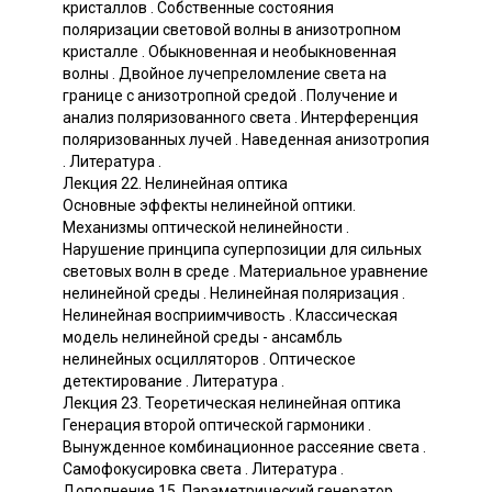
кристаллов . Собственные состояния
поляризации световой волны в анизотропном
кристалле . Обыкновенная и необыкновенная
волны . Двойное лучепреломление света на
границе с анизотропной средой . Получение и
анализ поляризованного света . Интерференция
поляризованных лучей . Наведенная анизотропия
. Литература .
Лекция 22. Нелинейная оптика
Основные эффекты нелинейной оптики.
Механизмы оптической нелинейности .
Нарушение принципа суперпозиции для сильных
световых волн в среде . Материальное уравнение
нелинейной среды . Нелинейная поляризация .
Нелинейная восприимчивость . Классическая
модель нелинейной среды - ансамбль
нелинейных осцилляторов . Оптическое
детектирование . Литература .
Лекция 23. Теоретическая нелинейная оптика
Генерация второй оптической гармоники .
Вынужденное комбинационное рассеяние света .
Самофокусировка света . Литература .
Дополнение 15. Параметрический генератор