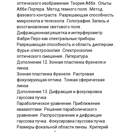
оптического изображения. Теория Аббе . Опыты
Аббе-Портера . Метод темного поля . Метод
фазового контраста . Разрешающая способность
микроскопа и телескопа . Голография. Запись и
восстановление светового поля .
Дифракционная решетка и интерферометр
Фабри-Перо как спектральные приборы.
Разрешающая способность и область дисперсии .
Фурье-спектроскопия . Спектроскопия
оптического смешения . Литература
Дополнение 12. Зонная пластинка Френеля и
линза
Зонная пластинка Френеля . Растровая
фокусирующая оптика . Тонкая сферическая
линза
Дополнение 13. Дифракция и фокусировка
гауссова пучка
Параболическое уравнение. Приближение
квазиоптики . Решение параболического
уравнения . Распространение и дифракция
гауссова пучка . Фокусировка гауссова пучка .
Размеры фокальной области линзы . Критерий