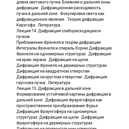
длина светового пучка. Ближняя и дальняя зоны
дифракции . Дифракционная расходимость
пучка в дальней зоне . Фокусировка света как
дифракционное явление . Теория дифракции
Кирхгофа . Литература .
Лекция 14. Дифракция слаборасходящихся
пучков
Приближение Френеля в теории дифракции .
Интегралы Френеля и спираль Корню Дифракция
Френеля на одномерных структурах . Дифракция
на краю экрана . Дифракция на щели .
Дифракция Френеля на двумерных структурах .
Дифракция на квадратном отверстии .
Дифракция на круглом отверстии . Дифракция
гауссова пучка . Литература .
Лекция 15. Дифракция в дальней зоне
Формирование устойчивой картины дифракции в
дальней зоне . Дифракция Фраунгофера как
пространственное преобразование Фурье .
Дифракция Фраунгофера на одномерных
структурах. Дифракция на щели . Дифракция
Фраунгофера на двумерных структурах .
Дифракция на прямоугольном отверстии .