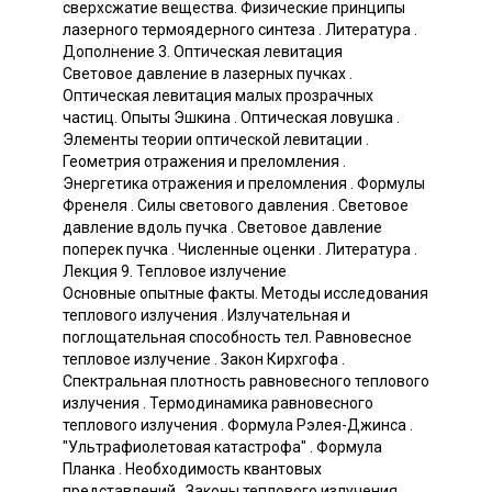
сверхсжатие вещества. Физические принципы
лазерного термоядерного синтеза . Литература .
Дополнение 3. Оптическая левитация
Световое давление в лазерных пучках .
Оптическая левитация малых прозрачных
частиц. Опыты Эшкина . Оптическая ловушка .
Элементы теории оптической левитации .
Геометрия отражения и преломления .
Энергетика отражения и преломления . Формулы
Френеля . Силы светового давления . Световое
давление вдоль пучка . Световое давление
поперек пучка . Численные оценки . Литература .
Лекция 9. Тепловое излучение
Основные опытные факты. Методы исследования
теплового излучения . Излучательная и
поглощательная способность тел. Равновесное
тепловое излучение . Закон Кирхгофа .
Спектральная плотность равновесного теплового
излучения . Термодинамика равновесного
теплового излучения . Формула Рэлея-Джинса .
"Ультрафиолетовая катастрофа" . Формула
Планка . Необходимость квантовых
представлений . Законы теплового излучения .