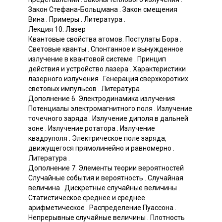
Закон Стефана-Больцмана . Закон смещения
Вина . Примеры . Литература .
Лекция 10. Лазер
Квантовые свойства атомов. Постулаты Бора .
Световые кванты . Спонтанное и вынужденное
излучение в квантовой системе . Принцип
действия и устройство лазера . Характеристики
лазерного излучения . Генерация сверхкоротких
световых импульсов . Литература .
Дополнение 6. Электродинамика излучения
Потенциалы электромагнитного поля . Излучение
точечного заряда . Излучение диполя в дальней
зоне . Излучение ротатора . Излучение
квадруполя . Электрическое поле заряда,
движущегося прямолинейно и равномерно .
Литература .
Дополнение 7. Элементы теории вероятностей
Случайные события и вероятность . Случайная
величина . Дискретные случайные величины .
Статистическое среднее и среднее
арифметическое . Распределение Пуассона .
Непрерывные случайные величины . Плотность