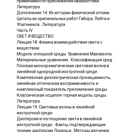
применимости приближения квазиоптики .
Литература
Дополнение 14. Из истории физической оптики
Цитаты из оригинальных работ Габора, Лейта и
Упатниекса . Литература .
Часть IV
СВЕТ И ВЕЩЕСТВО
Лекция 18. Физика взаимодействия света с
веществом
Модель сплошной среды. Уравнения Максвелла .
Материальные уравнения . Классификация сред .
Плоская монохроматическая световая волна в
линейной однородной изотропной среде .
Комплексная диэлектрическая проницаемость,
линейная оптическая восприимчивость и
комплексный показатель преломления среды .
Классическая осцилля-торная модель среды .
Литература .
Лекция 19. Световые волны в линейной
изотропной среде
Дисперсия и поглощение света в линейной
изотропной среде . Факты, подтверждающие
теорию дисперсии Лоренца . Методы изучения