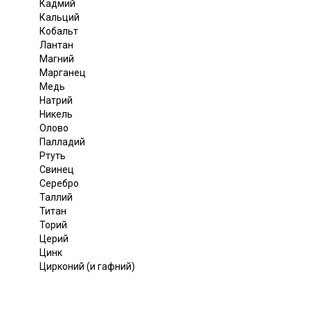
Кадмий
Кальций
Кобальт
Лантан
Магний
Марганец
Медь
Натрий
Никель
Олово
Палладий
Ртуть
Свинец
Серебро
Таллий
Титан
Торий
Церий
Цинк
Цирконий (и гафний)