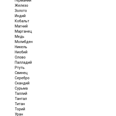
Германий
Железо
Золото
Индий
Кобальт
Магний
Марганец
Медь
Молибден
Никель
Ниобий
Олово
Палладий
Ртуть.
Свинец
Серебро
Скандий
Сурьма
Таллий
Тантал
Титан
Торий
Уран