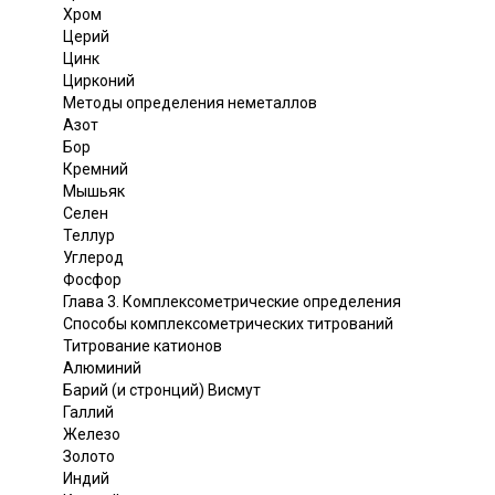
Хром
Церий
Цинк
Цирконий
Методы определения неметаллов
Азот
Бор
Кремний
Мышьяк
Селен
Теллур
Углерод
Фосфор
Глава 3. Комплексометрические определения
Способы комплексометрических титрований
Титрование катионов
Алюминий
Барий (и стронций) Висмут
Галлий
Железо
Золото
Индий