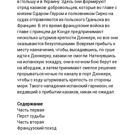
в Польшу и в Украину. Здесь они формируют
отряд казаков-добровольцев, которые во главе с
князем Одаром-Гяуром и полковником Сирко на
судах отправляются из польского Гданьска во
Францию. В это время французские войска во
главе с принцем де Конде предпринимают
несколько штурмов крепости Дюнкерк, но все они
оказываются безуспешными. Вовремя прибыть к
месту назначения, чтобы, высадившись, по суше
идти к Дюнкерку, казаки не смогли. Наткнувшись
на испанскую эскадру, они в ночном бою берут ее
на абордаж, а затем принимают смелое решение:
прорываться ночью по каналу в порт Дюнкерк,
чтобы с ходу штурмовать крепость со стороны
моря. Такого нападения испанский гарнизон, не
ведавший о прибытии казаков, никак не ожидал.
Содержание
Часть первая
Перст судьбы
Часть вторая
Французский поход