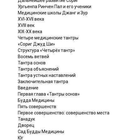
Дальнейшее развитие Сориг
Ургьенпа Ринчен Пал и его ученики
Медицинские школы Джанг и Зур
XVI-XVII века
XVIII век
XIX-XX века
Четыре медицинские тантры
«Сориг Джуд Ши»
Структура «Четырёх тантр»
Восемь ветвей
Тантра основ
Тантра объяснений
Тантра устных наставлений
Заключительная тантра
Введение
Первая глава «Тантры основ»
Будда Медицины
Пять совершенств
Первое совершенство: совершенство места
Танадук
Дворец
Сад Будды Медицины
Юг