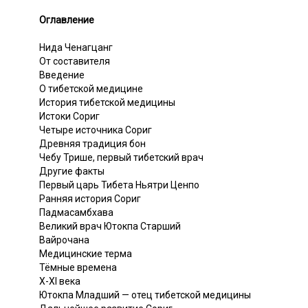
Оглавление
Нида Ченагцанг
От составителя
Введение
О тибетской медицине
История тибетской медицины
Истоки Сориг
Четыре источника Сориг
Древняя традиция бон
Чебу Трише, первый тибетский врач
Другие факты
Первый царь Тибета Ньятри Ценпо
Ранняя история Сориг
Падмасамбхава
Великий врач Ютокпа Старший
Вайрочана
Медицинские терма
Тёмные времена
X-XI века
Ютокпа Младший — отец тибетской медицины