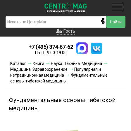
Москва
Гость
Гость
+7 (495) 374-67-62
Новинки
Пн-Пт 9:00-19:00
Условия доставки
Каталог
Книги
Наука. Техника. Медицина
Медицина. Здравоохранение
Популярная и
Условия оплаты
нетрадиционная медицина
Фундаментальные
основы тибетской медицины
Контакты
Фундаментальные основы тибетской
Акции и скидки
медицины