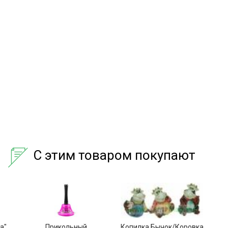
С этим товаром покупают
а"
Прикольный
Копилка Бычок/Коровка