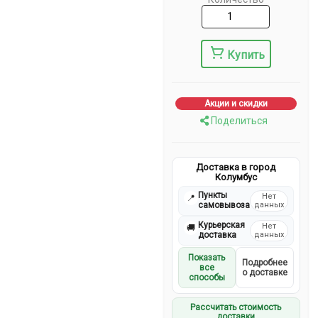
Купить
Акции и скидки
Поделиться
Доставка в город
Колумбус
Пункты
Нет
📍
самовывоза
данных
Курьерская
Нет
🚚
доставка
данных
Показать
Подробнее
все
о доставке
способы
Рассчитать стоимость
доставки