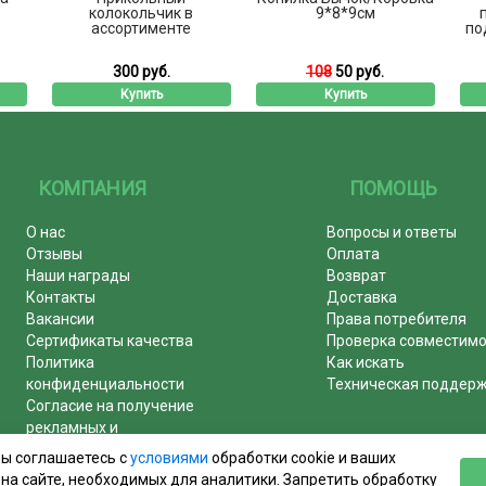
колокольчик в
9*8*9см
ассортименте
по
300 руб.
108
50 руб.
Купить
Купить
КОМПАНИЯ
ПОМОЩЬ
О нас
Вопросы и ответы
Отзывы
Оплата
Наши награды
Возврат
Контакты
Доставка
Вакансии
Права потребителя
Сертификаты качества
Проверка совместим
Политика
Как искать
конфиденциальности
Техническая поддер
Согласие на получение
рекламных и
информационных рассылок
вы соглашаетесь с
условиями
обработки cookie и ваших
Почему журналы покупают у
на сайте, необходимых для аналитики. Запретить обработку