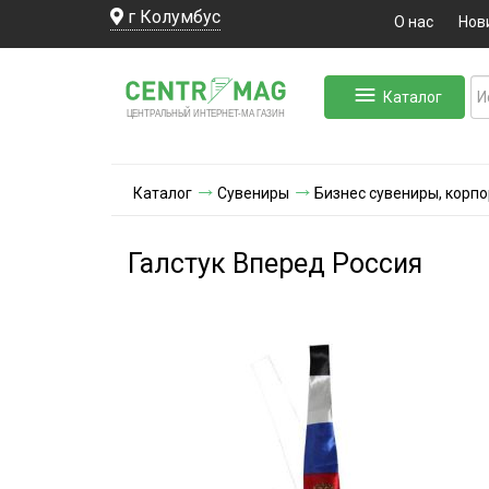
г Колумбус
О нас
Нов
Каталог
ЛЬНЫЙ ИНТЕРНЕТ-МА
ЦЕНТ
Р
А
Г
А
ЗИН
Каталог
Сувениры
Бизнес сувениры, корп
Галстук Вперед Россия