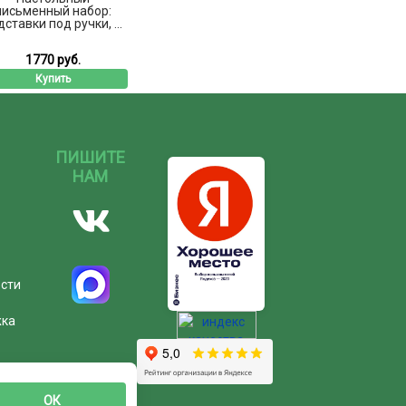
письменный набор:
дставки под ручки, ...
1770 руб.
Купить
ПИШИТЕ
НАМ
ости
жка
ОК