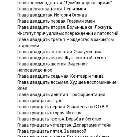
Глава восемнадцатая. “Думбльдорова армия”
Глава девятнадцатая. Лев и змея
Глава двадцатая. История Огрида
Глава двадцать первая. Глазами змеи
Глава двадцать вторая. Больница св. Лоскута,
Институт причудливых повреждений и патологий
Глава двадцать третья. Рождество в закрытом
отделении
Глава двадцать четвертая. Окклуменция
Глава двадцать пятая. Жук, зажатый в угол
Глава двадцать шестая. Виденное -
непредвиденное
Глава двадцать седьмая. Кентавр и гнида
Глава двадцать восьмая. Худшее воспоминание
Злея
Глава двадцать девятая. Профориентация
Глава тридцатая. Гурп
Глава тридцать первая. Экзамены на С.О.В.У
Глава тридцать вторая. Из огня
Глава тридцать третья. Борьба и бегство
Глава тридцать четвертая. Департамент тайн
Глава тридцать пятая. За завесой