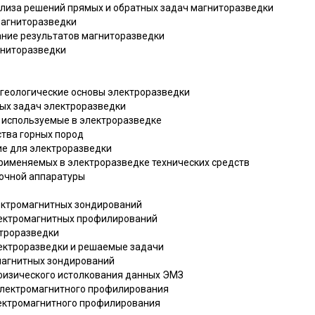
нализа решений прямых и обратных задач магниторазведки
магниторазведки
вание результатов магниторазведки
гниторазведки
и геологические основы электроразведки
мых задач электроразведки
, используемые в электроразведке
ства горных пород
ие для электроразведки
применяемых в электроразведке технических средств
дочной аппаратуры
лектромагнитных зондирований
электромагнитных профилирований
ктроразведки
лектроразведки и решаемые задачи
омагнитных зондирований
офизического истолкования данных ЭМЗ
 электромагнитного профилирования
лектромагнитного профилирования