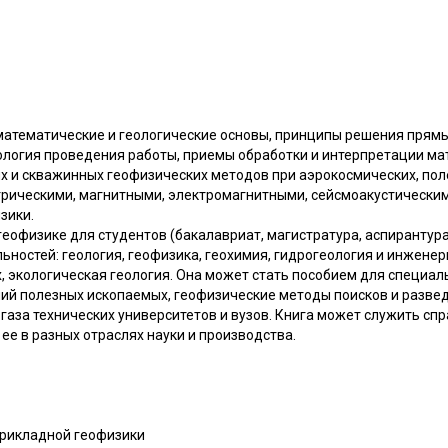
математические и геологические основы, принципы решения прямы
нология проведения работы, приемы обработки и интерпретации ма
 и скважинных геофизических методов при аэрокосмических, пол
рическими, магнитными, электромагнитными, сейсмоакустическим
зики.
геофизике для студентов (бакалавриат, магистратура, аспирантур
ьностей: геология, геофизика, геохимия, гидрогеология и инженерн
 экологическая геология. Она может стать пособием для специал
ий полезных ископаемых, геофизические методы поисков и разв
 газа технических университетов и вузов. Книга может служить с
ее в разных отраслях науки и производства.
рикладной геофизики