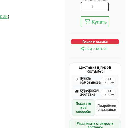
ерии
)
Купить
Акции и скидки
Поделиться
Доставка в город
Колумбус
Пункты
Нет
📍
самовывоза
данных
Курьерская
Нет
🚚
доставка
данных
Показать
Подробнее
все
о доставке
способы
Рассчитать стоимость
доставки