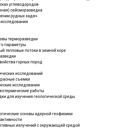
исках углеводородов
ерная) сейсморазведка
шении рудных задач
е исследования
новы терморазведки
его параметры
ный тепловые потоки в земной коре
разведки
свойства горных пород
мических исследований
акрасные съемки
ческие исследования
геотермические работы
дки для изучения геологической среды
логические основы ядерной геофизики
оактивности
активных излучений с окружающей средой