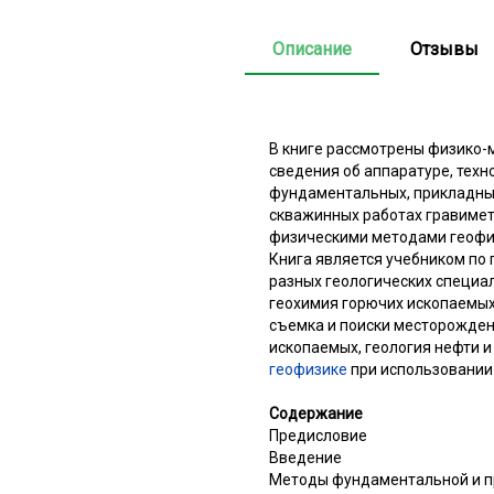
Описание
Отзывы
В книге рассмотрены физико-
сведения об аппаратуре, тех
фундаментальных, прикладных
скважинных работах гравимет
физическими методами геофи
Книга является учебником по 
разных геологических специал
геохимия горючих ископаемых,
съемка и поиски месторожден
ископаемых, геология нефти и
геофизике
при использовании 
Содержание
Предисловие
Введение
Методы фундаментальной и п