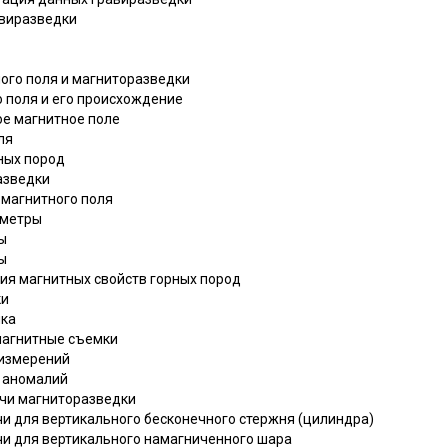
авиразведки
ного поля и магниторазведки
о поля и его происхождение
ое магнитное поле
ля
рных пород
азведки
омагнитного поля
ометры
ы
ы
ния магнитных свойств горных пород
ки
мка
омагнитные съемки
 измерений
х аномалий
ачи магниторазведки
ачи для вертикального бесконечного стержня (цилиндра)
ачи для вертикального намагниченного шара