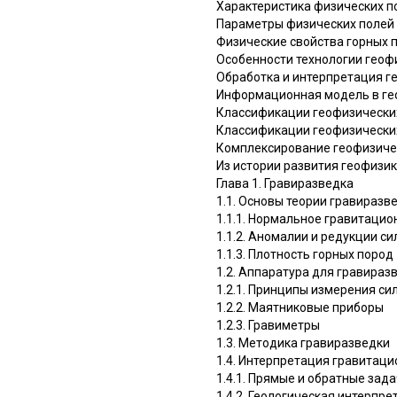
Характеристика физических п
Параметры физических полей
Физические свойства горных 
Особенности технологии геоф
Обработка и интерпретация г
Информационная модель в ге
Классификации геофизических
Классификации геофизически
Комплексирование геофизиче
Из истории развития геофизи
Глава 1. Гравиразведка
1.1. Основы теории гравиразв
1.1.1. Нормальное гравитацио
1.1.2. Аномалии и редукции с
1.1.3. Плотность горных пород
1.2. Аппаратура для гравираз
1.2.1. Принципы измерения си
1.2.2. Маятниковые приборы
1.2.3. Гравиметры
1.3. Методика гравиразведки
1.4. Интерпретация гравитац
1.4.1. Прямые и обратные зад
1.4.2. Геологическая интерпр