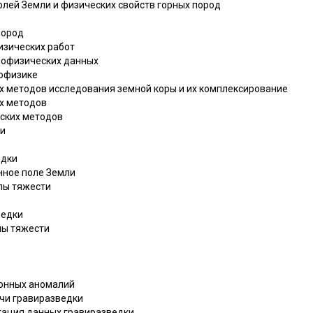
олей Земли и физических свойств горных пород
пород
изических работ
еофизических данных
офизике
 методов исследования земной коры и их комплексирование
х методов
ских методов
ки
едки
нное поле Земли
илы тяжести
ведки
лы тяжести
ионных аномалий
ачи гравиразведки
етация данных гравиразведки