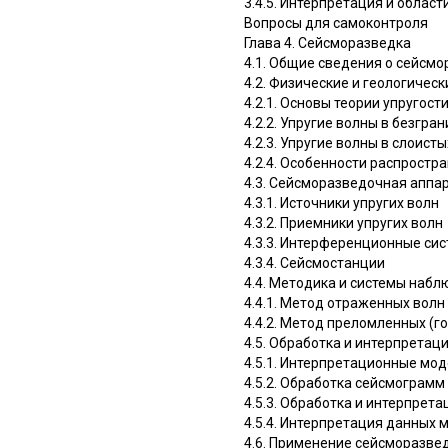
3.4.5. Интерпретация и обла
Вопросы для самоконтроля
Глава 4. Сейсморазведка
4.1. Общие сведения о сейсм
4.2. Физические и геологичес
4.2.1. Основы теории упругост
4.2.2. Упругие волны в безгра
4.2.3. Упругие волны в слоист
4.2.4. Особенности распростр
4.3. Сейсморазведочная аппа
4.3.1. Источники упругих волн
4.3.2. Приемники упругих волн
4.3.3. Интерференционные си
4.3.4. Сейсмостанции
4.4. Методика и системы наб
4.4.1. Метод отраженных волн
4.4.2. Метод преломленных (г
4.5. Обработка и интерпрета
4.5.1. Интерпретационные мо
4.5.2. Обработка сейсмограмм
4.5.3. Обработка и интерпрет
4.5.4. Интерпретация данных
4.6. Применение сейсморазве