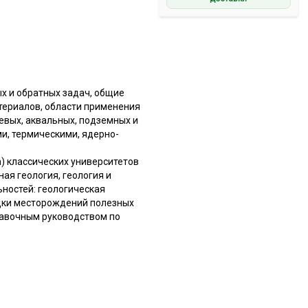
х и обратных задач, общие
териалов, области применения
евых, аквальных, подземных и
и, термическими, ядерно-
а) классических университетов
ая геология, геология и
ьностей: геологическая
едки месторождений полезных
правочным руководством по