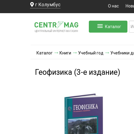
г Колумбус
О нас
Нов
Каталог
ЛЬНЫЙ ИНТЕРНЕТ-МА
ЦЕНТ
Р
А
Г
А
ЗИН
Каталог
Книги
Учебный год
Учебники д
Геофизика (3-е издание)