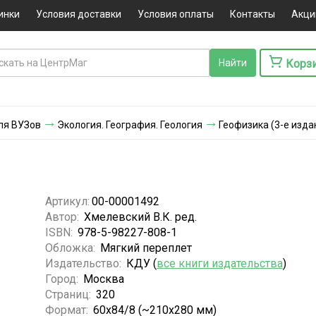
инки
Условия доставки
Условия оплаты
Контакты
Акци
Корз
ля ВУЗов
Экология. География. Геология
Геофизика (3-е изда
Артикул:
00-00001492
Автор:
Хмелевский В.К. ред.
ISBN:
978-5-98227-808-1
Обложка:
Мягкий переплет
Издательство:
КДУ (
все книги издательства
)
Город:
Москва
Страниц:
320
Формат:
60x84/8 (~210x280 мм)