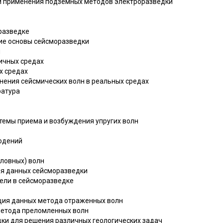
сти применения подземных методов электроразведки
оразведке
кие основы сейсморазведки
и
ничных средах
ых средах
анения сейсмических волн в реальных средах
ратура
стемы приема и возбуждения упругих волн
людений
оловных) волн
ция данных сейсморазведки
дели в сейсморазведке
ация данных метода отраженных волн
 метода преломленных волн
дки для решения различных геологических задач