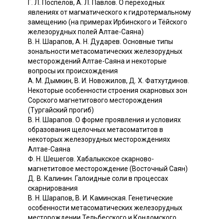
Г. Л. Поспелов, А. Л. Павлов. О переходных
явлениях от магматического к гидротермальному
замещению (на примерах Ирбинского и Тёйского
железорудных полей Алтае-Саяна)
В. Н. Шарапов, А. Н. Дударев. Основные типы
зональности метасоматических железорудных
месторождений Алтае-Саяна и некоторые
вопросы их происхождения
А. М. Дымкин, В. И. Новожилов, Д. Х. Фатхутдинов.
Некоторые особенности строения скарновых зон
Сорского магнетитового месторождения
(Тургайский прогиб)
В. Н. Шарапов. О форме проявления и условиях
образования щелочных метасоматитов в
некоторых железорудных месторождениях
Алтае-Саяна
Ф. Н. Шешегов. Хабалыкское скарново-
магнетитовое месторождение (Восточный Саян)
Д. В. Калинин. Галоидные соли в процессах
скарнирования
В. Н. Шарапов, В. И. Каминская. Генетические
особенности метасоматических железорудных
месторождении Тельбесского и Кондомского