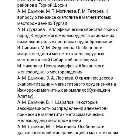
районов в Горной Шории
А. М. Дымкин, М. П. Могилева, Г. М. Тетерев. К
вопросу о генезисе скаполита в магнетитовых
месторождениях Тургая
А. Н. Дударев. Теплофизические свойства горных
пород Кондомского железорудного района и их
возможная роль в процессах рудообразования
И. Синяков, М. М. Федосеева. Особенности
микротвердости магнетита железорудных
месторождений Сибирской платформы
М. Николаев. Псевдоморфозы Абаканского
железорудного месторождения
А. М. Дымкин, Э. А. Леснова. О связи процессов
скаполитизации и магнетитового оруденения на
Ижморских магнитных аномалиях (Кузнецкий
Алатау)
А. М. Дымкин, В. Н. Шарапов. Некоторые
закономерности распределения элементов-
примесей в магнетитах метасоматических
железорудных месторождений
А. М. Дымкин, М. П. Могилева. Особенности
дашкесанитовой минерализации в магнетитовом