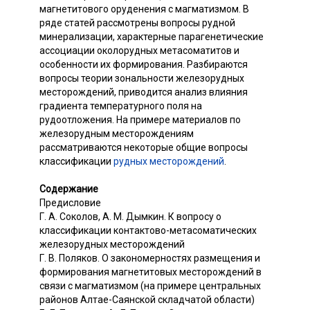
магнетитового оруденения с магматизмом. В
ряде статей рассмотрены вопросы рудной
минерализации, характерные парагенетические
ассоциации околорудных метасоматитов и
особенности их формирования. Разбираются
вопросы теории зональности железорудных
месторождений, приводится анализ влияния
градиента температурного поля на
рудоотложения. На примере материалов по
железорудным месторождениям
рассматриваются некоторые общие вопросы
классификации
рудных месторождений
.
Содержание
Предисловие
Г. А. Соколов, А. М. Дымкин. К вопросу о
классификации контактово-метасоматических
железорудных месторождений
Г. В. Поляков. О закономерностях размещения и
формирования магнетитовых месторождений в
связи с магматизмом (на примере центральных
районов Алтае-Саянской складчатой области)