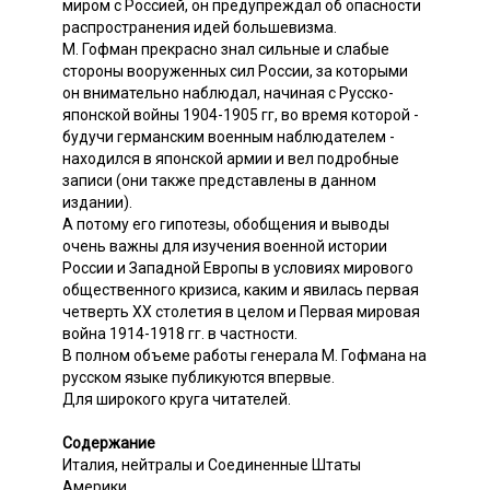
миром с Россией, он предупреждал об опасности
распространения идей большевизма.
М. Гофман прекрасно знал сильные и слабые
стороны вооруженных сил России, за которыми
он внимательно наблюдал, начиная с Русско-
японской войны 1904-1905 гг, во время которой -
будучи германским военным наблюдателем -
находился в японской армии и вел подробные
записи (они также представлены в данном
издании).
А потому его гипотезы, обобщения и выводы
очень важны для изучения военной истории
России и Западной Европы в условиях мирового
общественного кризиса, каким и явилась первая
четверть XX столетия в целом и Первая мировая
война 1914-1918 гг. в частности.
В полном объеме работы генерала М. Гофмана на
русском языке публикуются впервые.
Для широкого круга читателей.
Содержание
Италия, нейтралы и Соединенные Штаты
Америки