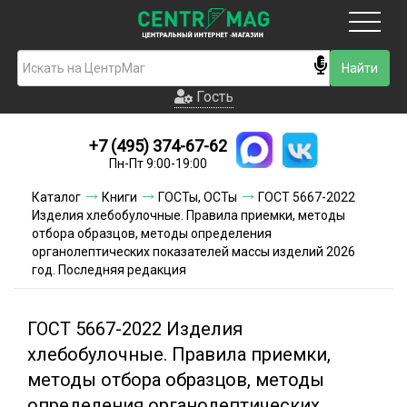
Москва
Гость
Гость
+7 (495) 374-67-62
Новинки
Пн-Пт 9:00-19:00
Условия доставки
Каталог
Книги
ГОСТы, ОСТы
ГОСТ 5667-2022
Изделия хлебобулочные. Правила приемки, методы
Условия оплаты
отбора образцов, методы определения
органолептических показателей массы изделий 2026
год. Последняя редакция
Контакты
Акции и скидки
ГОСТ 5667-2022 Изделия
хлебобулочные. Правила приемки,
методы отбора образцов, методы
определения органолептических