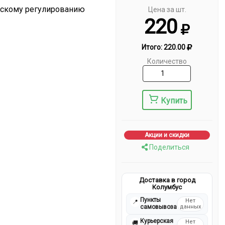
ескому регулированию
Цена за шт.
220
Итого:
220.00
Количество
Купить
Акции и скидки
Поделиться
Доставка в город
Колумбус
Пункты
Нет
📍
самовывоза
данных
Курьерская
Нет
🚚