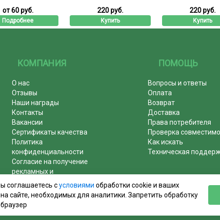
от 60 руб.
220 руб.
220 руб.
Подробнее
Купить
Купить
КОМПАНИЯ
ПОМОЩЬ
О нас
Вопросы и ответы
Отзывы
Оплата
Наши награды
Возврат
Контакты
Доставка
Вакансии
Права потребителя
Сертификаты качества
Проверка совместим
Политика
Как искать
конфиденциальности
Техническая поддер
Согласие на получение
рекламных и
информационных рассылок
вы соглашаетесь с
условиями
обработки cookie и ваших
Почему журналы покупают у
на сайте, необходимых для аналитики. Запретить обработку
нас!
 браузер