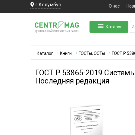
г Колумбус
О нас
Нов
Каталог
ЛЬНЫЙ ИНТЕРНЕТ-МА
ЦЕНТ
Р
А
Г
А
ЗИН
Каталог
Книги
ГОСТы, ОСТы
ГОСТ Р 538
ГОСТ Р 53865-2019 Системы
Последняя редакция