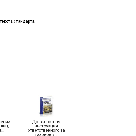
текста стандарта
чении
Должностная
 лиц,
инструкция
..
ответственного за
газовое х...