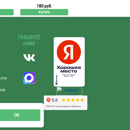
180 руб.
Купить
ПИШИТЕ
НАМ
ости
жка
ОК