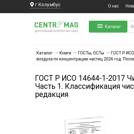
г Колумбус
О нас
Нов
Каталог
ЛЬНЫЙ ИНТЕРНЕТ-МА
ЦЕНТ
Р
А
Г
А
ЗИН
Каталог
Книги
ГОСТы, ОСТы
ГОСТ Р ИСО
воздуха по концентрации частиц 2026 год. Пос
ГОСТ Р ИСО 14644-1-2017 Ч
Часть 1. Классификация чис
редакция