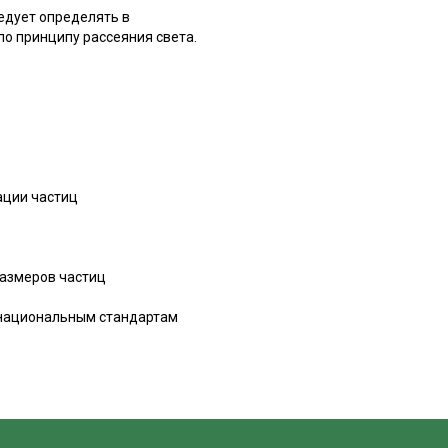
едует определять в
о принципу рассеяния света.
ации частиц
размеров частиц
 национальным стандартам