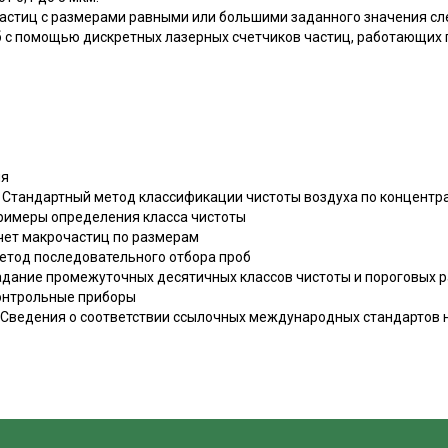
стиц с размерами равными или большими заданного значения сл
б с помощью дискретных лазерных счетчиков частиц, работающих п
ия
 Стандартный метод классификации чистоты воздуха по концентр
римеры определения класса чистоты
чет макрочастиц по размерам
етод последовательного отбора проб
адание промежуточных десятичных классов чистоты и пороговых 
онтрольные приборы
 Сведения о соответствии ссылочных международных стандартов