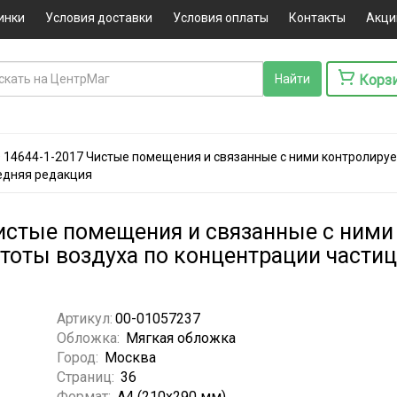
инки
Условия доставки
Условия оплаты
Контакты
Акци
Корз
 14644-1-2017 Чистые помещения и связанные с ними контролируе
ледняя редакция
истые помещения и связанные с ним
тоты воздуха по концентрации частиц
Артикул:
00-01057237
Обложка:
Мягкая обложка
Город:
Москва
Страниц:
36
Формат:
А4 (210x290 мм)