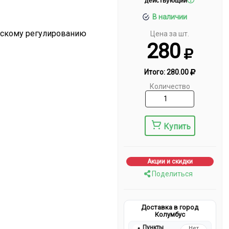
действующий
В наличии
ескому регулированию
Цена за шт.
280
Итого:
280.00
Количество
Купить
Акции и скидки
Поделиться
Доставка в город
Колумбус
Пункты
Нет