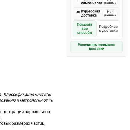
📍
самовывоза
данных
Курьерская
Нет
🚚
доставка
данных
Показать
Подробнее
все
о доставке
способы
Рассчитать стоимость
доставки
 1. Классификация чистоты
рованию и метрологии от 18
концентрации аэрозольных
.
говых размерах частиц