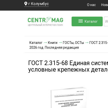
г Колумбус
О нас
Нов
Каталог
ЛЬНЫЙ ИНТЕРНЕТ-МА
ЦЕНТ
Р
А
Г
А
ЗИН
Каталог
Книги
ГОСТы, ОСТы
ГОСТ 2.315
2026 год. Последняя редакция
ГОСТ 2.315-68 Единая сист
условные крепежных детале