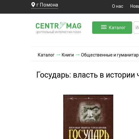
г Помона
О нас
Нов
Каталог
ЛЬНЫЙ ИНТЕРНЕТ-МА
ЦЕНТ
Р
А
Г
А
ЗИН
Каталог
Книги
Общественные и гуманитар
Государь: власть в истории