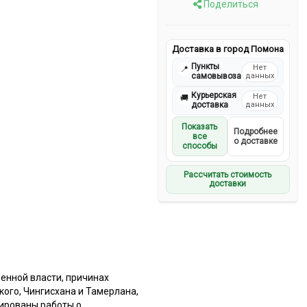
Поделиться
Доставка в город Помона
Пункты
Нет
📍
самовывоза
данных
Курьерская
Нет
🚚
доставка
данных
Показать
Подробнее
все
о доставке
способы
Рассчитать стоимость
доставки
енной власти, причинах
ого, Чингисхана и Тамерлана,
зированы работы о