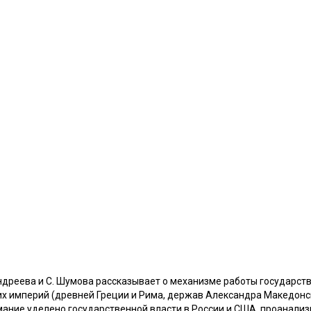
ндреева и С. Шумова рассказывает о механизме работы государств
их империй (древней Греции и Рима, держав Александра Македонск
мание уделено государственной власти в России и США, проанали