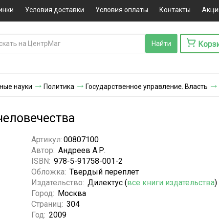
инки
Условия доставки
Условия оплаты
Контакты
Акци
Корз
ные науки
Политика
Государственное управление. Власть
 человечества
Артикул:
00807100
Автор:
Андреев А.Р.
ISBN:
978-5-91758-001-2
Обложка:
Твердый переплет
Издательство:
Дилектус (
все книги издательства
)
Город:
Москва
Страниц:
304
Год:
2009