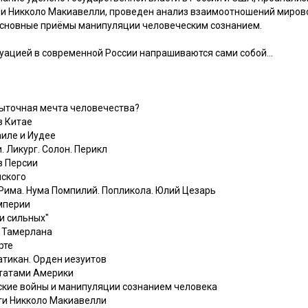
 и Никколо Макиавелли, проведен анализ взаимоотношений миров
основные приёмы манипуляции человеческим сознанием.
уацией в современной России напрашиваются сами собой...
быточная мечта человечества?
в Китае
иле и Иудее
. Ликург. Солон. Перикл
в Персии
ского
Рима. Нума Помпилий. Попликола. Юлий Цезарь
мперии
и сильных"
 Тамерлана
рте
атикан. Орден иезуитов
татами Америки
кие войны и манипуляции сознанием человека
ти Никколо Макиавелли