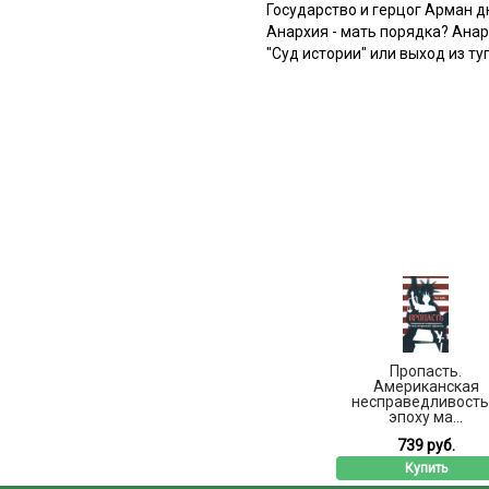
Государство и герцог Арман д
Анархия - мать порядка? Анар
"Суд истории" или выход из ту
Пропасть.
Американская
несправедливость
эпоху ма...
739 руб.
Купить