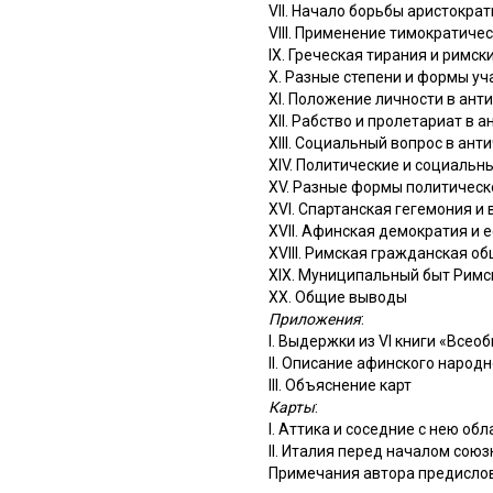
VII. Начало борьбы аристокра
VIII. Применение тимократиче
IX. Греческая тирания и римск
X. Разные степени и формы у
XI. Положение личности в ант
XII. Рабство и пролетариат в 
XIII. Социальный вопрос в ант
XIV. Политические и социальн
XV. Разные формы политическ
XVI. Спартанская гегемония и
XVII. Афинская демократия и 
XVIII. Римская гражданская о
XIX. Муниципальный быт Римс
XX. Общие выводы
Приложения
:
I. Выдержки из VI книги «Все
II. Описание афинского народ
III. Объяснение карт
Карты
:
I. Аттика и соседние с нею об
II. Италия перед началом сою
Примечания автора предислови