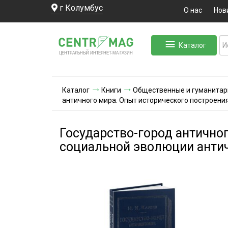
г Колумбус
О нас
Нов
Каталог
ЛЬНЫЙ ИНТЕРНЕТ-МА
ЦЕНТ
Р
А
Г
А
ЗИН
Каталог
Книги
Общественные и гуманитар
античного мира. Опыт исторического построен
Государство-город антично
социальной эволюции анти