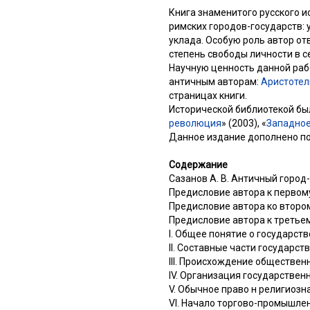
Книга знаменитого русского 
римских городов-государств:
уклада. Особую роль автор от
степень свободы личности в с
Научную ценность данной раб
античным авторам:
Аристоте
страницах книги.
Исторической библиотекой были
революция
» (2003), «
Западноев
Данное издание дополнено пор
Содержание
Сазанов А. В. Античный город
Предисловие автора к первом
Предисловие автора ко второ
Предисловие автора к третье
I. Общее понятие о государст
II. Составные части государст
III. Происхождение обществен
IV. Организация государствен
V. Обычное право н религиоз
VI. Начало торгово-промышле