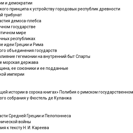
тии и демократии
ского принципа к устройству городовых республик древности
ий трибунат
частия демоса-плебса
ичном государстве
античном мире
ичных республиках
ые идеи Греции и Рима
ого объединения государств
 влияние гегемонии на внутренний быт Спарты
ее морская держава
бщина, ее союзники и ее подданные
кой империи
общей истории в сорока книгах» Полибия о римском государственно
ного собрания у Фюстель де Куланжа
ласти Средней Греции и Пелопоннеса
знической войны
я к тексту Н. И. Кареева