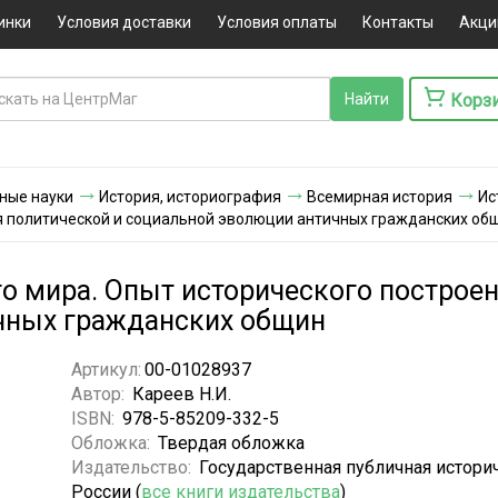
инки
Условия доставки
Условия оплаты
Контакты
Акци
Корз
ные науки
История, историография
Всемирная история
Ис
ия политической и социальной эволюции античных гражданских об
го мира. Опыт исторического построе
чных гражданских общин
Артикул:
00-01028937
Автор:
Кареев Н.И.
ISBN:
978-5-85209-332-5
Обложка:
Твердая обложка
Издательство:
Государственная публичная истори
России (
все книги издательства
)