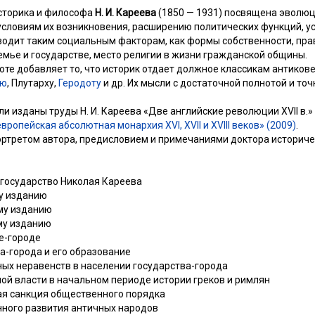
историка и философа
Н. И. Кареева
(1850 — 1931) посвящена эволюц
 условиям их возникновения, расширению политических функций,
водит таким социальным факторам, как формы собственности, пра
емье и государстве, место религии в жизни гражданской общины.
оте добавляет то, что историк отдает должное классикам антиков
лю
, Плутарху,
Геродоту
и др. Их мысли с достаточной полнотой и то
 изданы труды Н. И. Кареева «Две английские революции XVII в.» (
ропейская абсолютная монархия XVI, XVII и XVIII веков» (2009)
.
третом автора, предисловием и примечаниями доктора историческ
-государство Николая Кареева
у изданию
му изданию
му изданию
ве-городе
ва-города и его образование
ных неравенств в населении государства-города
ной власти в начальном периоде истории греков и римлян
ная санкция общественного порядка
нного развития античных народов