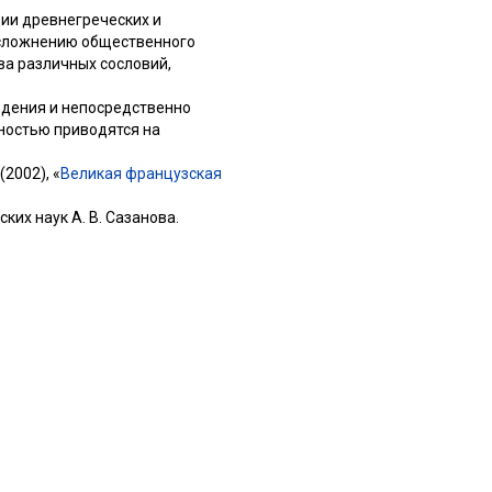
ии древнегреческих и
 усложнению общественного
ва различных сословий,
едения и непосредственно
чностью приводятся на
2002), «
Великая французская
их наук А. В. Сазанова.