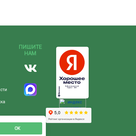
ПИШИТЕ
НАМ
ости
жка
ОК