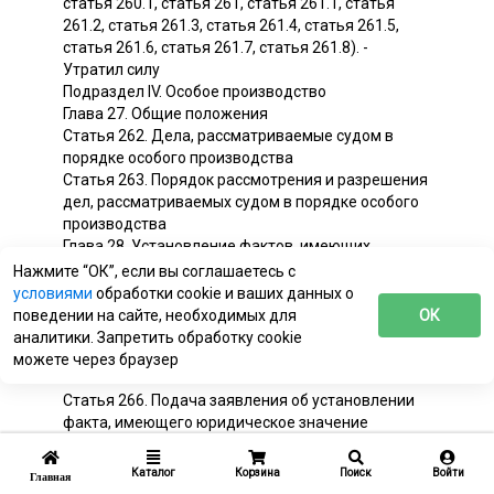
статья 260.1, статья 261, статья 261.1, статья
261.2, статья 261.3, статья 261.4, статья 261.5,
статья 261.6, статья 261.7, статья 261.8). -
Утратил силу
Подраздел IV. Особое производство
Глава 27. Общие положения
Статья 262. Дела, рассматриваемые судом в
порядке особого производства
Статья 263. Порядок рассмотрения и разрешения
дел, рассматриваемых судом в порядке особого
производства
Глава 28. Установление фактов, имеющих
юридическое значение
Нажмите “ОК”, если вы соглашаетесь с
Статья 264. Дела об установлении фактов,
условиями
обработки cookie и ваших данных о
имеющих юридическое значение
поведении на сайте, необходимых для
ОК
Статья 265. Условия, необходимые для
аналитики. Запретить обработку cookie
установления фактов, имеющих юридическое
можете через браузер
значение
Статья 266. Подача заявления об установлении
факта, имеющего юридическое значение
Статья 267. Содержание заявления об
установлении факта, имеющего юридическое
Каталог
Корзина
Поиск
Войти
Главная
значение