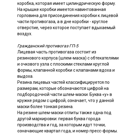
коробка, которая имеет цилиндрическую форму.
На крышке коробки имеется навинтованная
горловина для присоединения коробки к лицевой
части противогаза, а в дне коробки - круглое
отверстие, через которое поступает вдыхаемый
воздух.
Гражданский противогаз ГП-5
Лицевая часть противогаза состоит из
резинового корпуса (шлем-маска) с обтекателями
и очкового узла с плоскими стеклами круглой
формы, клапанной коробки с клапанами вдоха и
выдоха.
Резина лицевых частей классифицируется по
размерам, которые обозначаются цифрой на
подбородочной части шлем-маски. Буква «у» в
кружке рядом с цифрой, означает, что у данной
маски более тонкая резина.
На резине шлем-маски отлиты также одна под
другой маркировки: первая буква города
производства и год, за которым идут точки,
означающие квартал года, и номер пресс-формы.