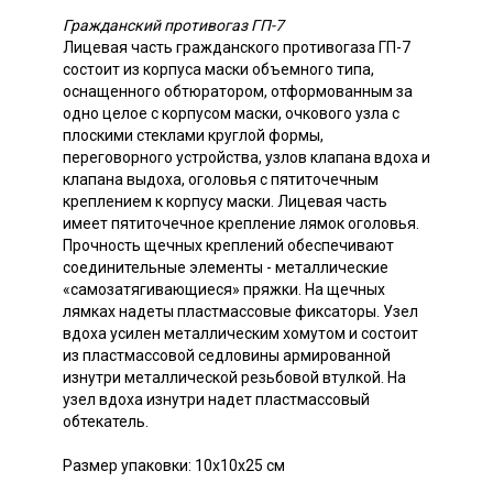
Гражданский противогаз ГП-7
Лицевая часть гражданского противогаза ГП-7
состоит из корпуса маски объемного типа,
оснащенного обтюратором, отформованным за
одно целое с корпусом маски, очкового узла с
плоскими стеклами круглой формы,
переговорного устройства, узлов клапана вдоха и
клапана выдоха, оголовья с пятиточечным
креплением к корпусу маски. Лицевая часть
имеет пятиточечное крепление лямок оголовья.
Прочность щечных креплений обеспечивают
соединительные элементы - металлические
«самозатягивающиеся» пряжки. На щечных
лямках надеты пластмассовые фиксаторы. Узел
вдоха усилен металлическим хомутом и состоит
из пластмассовой седловины армированной
изнутри металлической резьбовой втулкой. На
узел вдоха изнутри надет пластмассовый
обтекатель.
Размер упаковки: 10х10х25 см