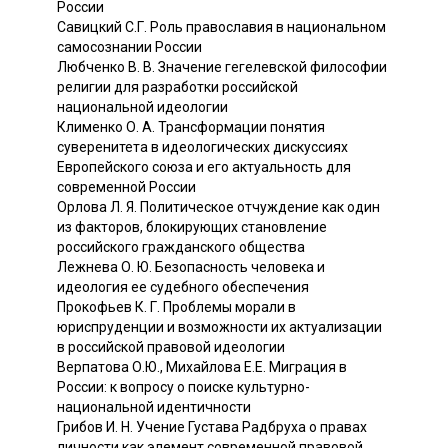
России
Савицкий С.Г. Роль православия в национальном
самосознании России
Любченко В. В. Значение гегелевской философии
религии для разработки российской
национальной идеологии
Клименко О. А. Трансформации понятия
суверенитета в идеологических дискуссиях
Европейского союза и его актуальность для
современной России
Орлова Л. Я. Политическое отчуждение как один
из факторов, блокирующих становление
российского гражданского общества
Лежнева О. Ю. Безопасность человека и
идеология ее судебного обеспечения
Прокофьев К. Г. Проблемы морали в
юриспруденции и возможности их актуализации
в российской правовой идеологии
Верпатова О.Ю., Михайлова Е.Е. Миграция в
России: к вопросу о поиске культурно-
национальной идентичности
Грибов И. Н. Учение Густава Радбруха о правах
личности как элемент современной правовой