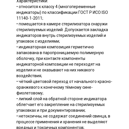
Характеристики:
• относится к классу 4 (многопеременные
индикаторы) по классификации ГОСТ Р ИСО ISO
11140-1-2011;
• помещается в камере стерилизатора снаружи
стерилизуемых изделий. Допускается закладка
индикаторов внутрь стерилизуемых изделий и
упаковок с изделиями;
• индикаторная композиция герметично
запакована в паропроницаемую полимерную
оболочку, при контакте компоненты
индикаторной композиции не переходят на
изделия и не оказывают на них никакого
воздействия;
• чёткий цветовой переход от начального красно-
оранжевого к конечному тёмному сине-
фиолетовому;
• липкий слой на обратной стороне индикатора
облегчает его закрепление на стерилизуемых
упаковках и при документировании;
• нетоксичны, не содержат соединений свинца, в
процессе применения и хранения не выделяют
вредных и токсичных компонентов;