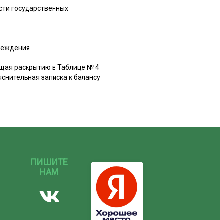
ости государственных
чреждения
щая раскрытию в Таблице № 4
снительная записка к балансу
ПИШИТЕ
НАМ