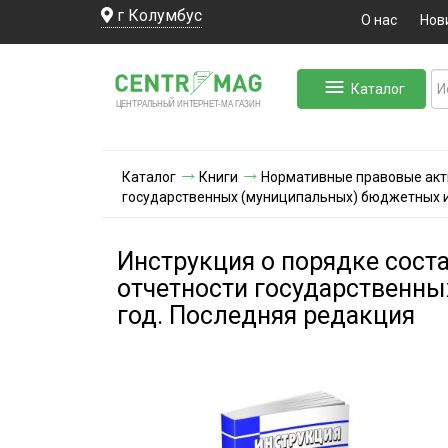
г Колумбус
О нас
Нов
Каталог
ЛЬНЫЙ ИНТЕРНЕТ-МА
ЦЕНТ
Р
А
Г
А
ЗИН
Каталог
Книги
Нормативные правовые ак
государственных (муниципальных) бюджетных и
Инструкция о порядке соста
отчетности государственн
год. Последняя редакция