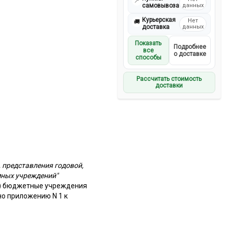
📍
самовывоза
данных
Курьерская
Нет
🚚
доставка
данных
Показать
Подробнее
все
о доставке
способы
Рассчитать стоимость
доставки
 представления годовой,
мных учреждений"
е) бюджетные учреждения
но приложению N 1 к