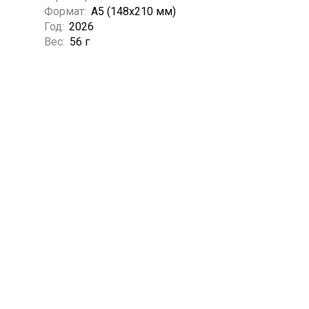
Формат:
А5 (148x210 мм)
Год:
2026
Вес:
56 г