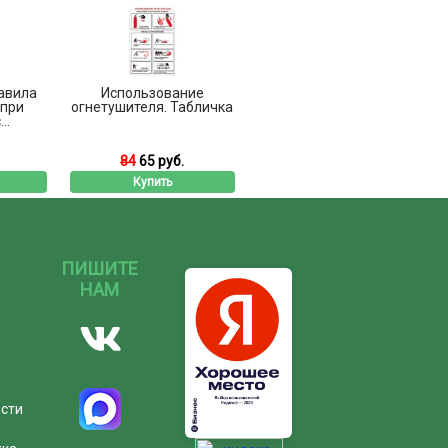
равила
Использование
 при
огнетушителя. Табличка
..
84
65 руб.
Купить
ПИШИТЕ
НАМ
ости