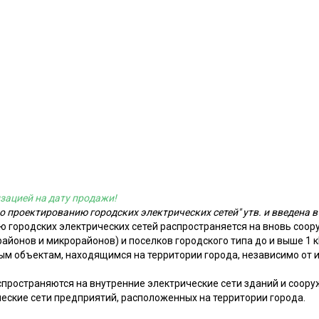
зацией на дату продажи!
о проектированию городских электрических сетей" утв. и введена в 
ю городских электрических сетей распространяется на вновь соо
айонов и микрорайонов) и поселков городского типа до и выше 1 кВ
ным объектам, находящимся на территории города, независимо от 
пространяются на внутренние электрические сети зданий и сооруж
ские сети предприятий, расположенных на территории города.