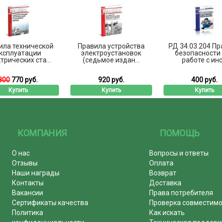
ила технической
Правила устройства
РД 34.03.204 П
ксплуатации
электроустановок
безопасности
трических ста...
(седьмое издан...
работе с инс.
800
770 руб.
920 руб.
400 руб.
Купить
Купить
Купить
КОМПАНИЯ
ПОМОЩЬ
О нас
Вопросы и ответы
Отзывы
Оплата
Наши награды
Возврат
Контакты
Доставка
Вакансии
Права потребителя
Сертификаты качества
Проверка совместим
Политика
Как искать