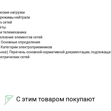
еские нагрузки
и режимы нейтрали
х сетей
четы
 и телемеханика
полнение элементов сетей
. Основные определения
. Категории электроприемников
ьное). Перечень основной нормативной документации, подлежаще
ектрических сетей
С этим товаром покупают