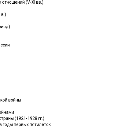
отношений (V-XI вв.)
в.)
риод)
оссии
ской войны
войнами
траны (1921-1928 гг.)
в годы первых пятилеток