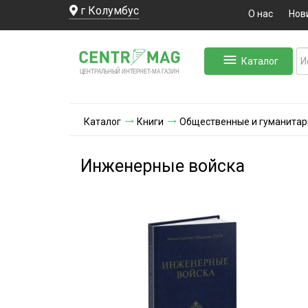
г Колумбус
О нас
Нов
Каталог
ЛЬНЫЙ ИНТЕРНЕТ-МА
ЦЕНТ
Р
А
Г
А
ЗИН
Каталог
Книги
Общественные и гуманитар
Инженерные войска