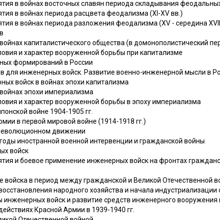
ия в войнах восточных славян периода складывания феодальных 
ия в войнах периода расцвета феодализма (XI-XV вв.)
ия в войнах периода разложения феодализма (XV - середина XVII 
в
в войнах капиталистического общества (в домонополистический пе
овия и характер вооруженной борьбы при капитализме
рных формирований в России
в для инженерных войск. Развитие военно-инженерной мысли в Р
ных войск в войнах эпохи капитализма
в войнах эпохи империализма
овия и характер вооруженной борьбы в эпоху империализма
понской войне 1904-1905 гг.
мии в первой мировой войне (1914-1918 гг.)
 революционном движении
в годы иностранной военной интервенции и гражданской войны
ых войск
тия и боевое применение инженерных войск на фронтах граждан
ые войска в период между гражданской и Великой Отечественной 
осстановления народного хозяйства и начала индустриализации с
 инженерных войск и развитие средств инженерного вооружения 
ействиях Красной Армии в 1939-1940 гг.
ликой Отечественной войной