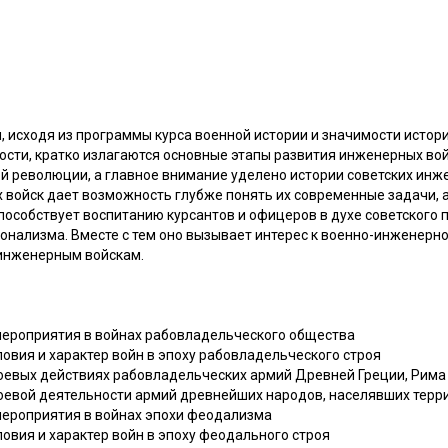
, исходя из программы курса военной истории и значимости истор
ости, кратко излагаются основные этапы развития инженерных вой
й революции, а главное внимание уделено истории советских инж
 войск дает возможность глубже понять их современные задачи, 
пособствует воспитанию курсантов и офицеров в духе советского 
нализма. Вместе с тем оно вызывает интерес к военно-инженерно
 инженерным войскам.
мероприятия в войнах рабовладельческого общества
овия и характер войн в эпоху рабовладельческого строя
евых действиях рабовладельческих армий Древней Греции, Рима
оевой деятельности армий древнейших народов, населявших тер
мероприятия в войнах эпохи феодализма
овия и характер войн в эпоху феодального строя