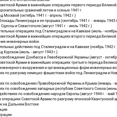
Советской Армии в важнейших операциях первого периода Великой
оронительных сражений летом и осенью 1941 г.
 Москвой (октябрь 1941 г.- апрель 1942 г.)
локады Ленинграда и ее прорыва (сентябрь 1941 г. - январь 1943 г
дессы и Севастополя (август 1941 г. - июль 1942 г.)
ельных операциях под Сталинградом и на Кавказе (июль - ноябрь 
Советской Армии в важнейших операциях второго периода Великой
ние инженерных войск
ельных действиях под Сталинградом и на Кавказе (ноябрь 1942 г. -
 Курском (июль - август 1943 г.)
освобождение Донбасса и Левобережной Украины (август - октябрь
Советской Армии в важнейших операциях третьего периода Велико
инженерного вооружения и организационных форм инженерных во
ях по разгрому немецко-фашистских войск под Ленинградом и Нов
ях по освобождению Правобережной Украины и Крыма (январь - ап
х по освобождению западных республик Советского Союза (июнь -
ействиях по освобождению народов Европы (август 1944 г. - май 1
в операциях Советской Армии по разгрому японской Квантунской 
к на Дальнем Востоке
ации
ерации