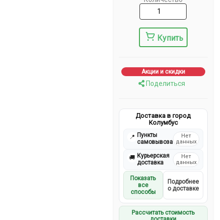
Купить
Акции и скидки
Поделиться
Доставка в город
Колумбус
Пункты
Нет
📍
самовывоза
данных
Курьерская
Нет
🚚
доставка
данных
Показать
Подробнее
все
о доставке
способы
Рассчитать стоимость
доставки