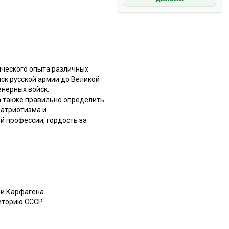
ического опыта различных
ск русской армии до Великой
енерных войск.
а также правильно определить
патриотизма и
й профессии, гордость за
 и Карфагена
риторию СССР