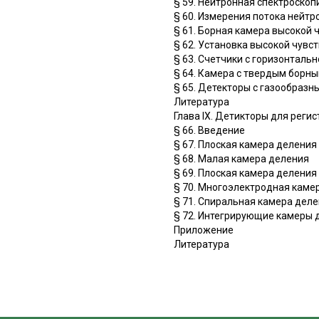
§ 59. Нейтронная спектроскопи
§ 60. Измерения потока нейтр
§ 61. Борная камера высокой 
§ 62. Установка высокой чувс
§ 63. Счетчики с горизонталь
§ 64. Камера с твердым борн
§ 65. Детекторы с газообраз
Литература
Глава IX. Детикторы для реги
§ 66. Введение
§ 67. Плоская камера деления
§ 68. Малая камера деления
§ 69. Плоская камера делени
§ 70. Многоэлектродная каме
§ 71. Спиральная камера деле
§ 72. Интегрирующие камеры 
Приложение
Литература