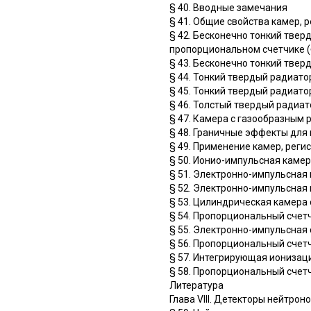
§ 40. Вводные замечания
§ 41. Общие свойства камер,
§ 42. Бесконечно тонкий твер
пропорциональном счетчике (
§ 43. Бесконечно тонкий тве
§ 44. Тонкий твердый радиато
§ 45. Тонкий твердый радиато
§ 46. Толстый твердый радиат
§ 47. Камера с газообразным
§ 48. Граничные эффекты для
§ 49. Применение камер, рег
§ 50. Ионио-импульсная каме
§ 51. Электронно-импульсная
§ 52. Электронно-импульсная
§ 53. Цилиндрическая камера
§ 54. Пропорциональный счет
§ 55. Электронно-импульсная
§ 56. Пропорциональный счет
§ 57. Интегрирующая ионизац
§ 58. Пропорциональный счет
Литература
Глава VIII. Детекторы нейтроно