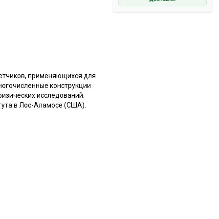
четчиков, применяющихся для
многочисленные конструкции
физических исследований.
тута в Лос-Аламосе (США).