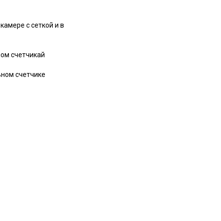
камере с сеткой и в
ном счетчикай
ьном счетчике