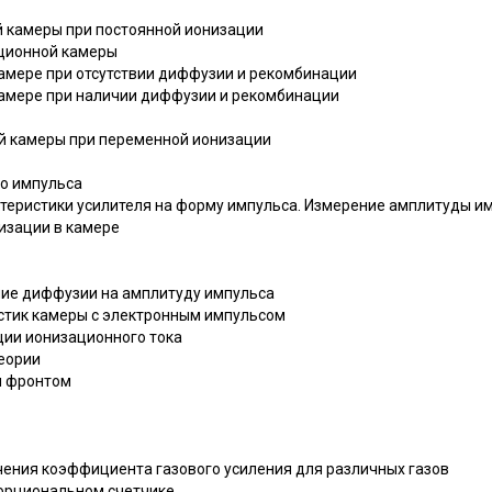
ой камеры при постоянной ионизации
ационной камеры
камере при отсутствии диффузии и рекомбинации
 камере при наличии диффузии и рекомбинации
ной камеры при переменной ионизации
го импульса
актеристики усилителя на форму импульса. Измерение амплитуды и
изации в камере
ние диффузии на амплитуду импульса
истик камеры с электронным импульсом
ции ионизационного тока
теории
м фронтом
чения коэффициента газового усиления для различных газов
порциональном счетчике