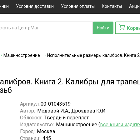
инки
Условия доставки
Условия оплаты
Контакты
Акци
Корз
Машиностроение
Исполнительные размеры калибров. Книга 2
либров. Книга 2. Калибры для трапе
зьб
Артикул:
00-01043519
Автор:
Медовой И.А., Дроздова Ю.И.
Обложка:
Твердый переплет
Издательство:
Машиностроение (
все книги издат
Город:
Москва
Страниц:
445