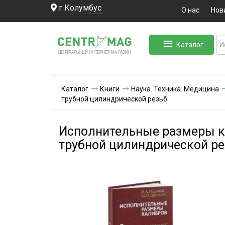
г Колумбус
О нас
Нов
Каталог
ЛЬНЫЙ ИНТЕРНЕТ-МА
ЦЕНТ
Р
А
Г
А
ЗИН
Каталог
Книги
Наука. Техника. Медицина
трубной цилиндрической резьб
Исполнительные размеры ка
трубной цилиндрической ре