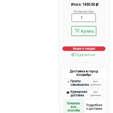
Итого:
1430.00
Количество
Купить
Акции и скидки
Поделиться
Доставка в город
Колумбус
Пункты
Нет
📍
самовывоза
данных
Курьерская
Нет
🚚
доставка
данных
Показать
Подробнее
все
о доставке
способы