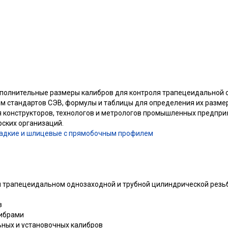
сполнительные размеры калибров для контроля трапецеидальной 
ом стандартов СЭВ, формулы и таблицы для определения их разме
 конструкторов, технологов и метрологов промышленных предприя
рских организаций.
гладкие и шлицевые с прямобочным профилем
ля трапецеидальном однозаходной и трубной цилиндрической резь
в
либрами
ных и установочных калибров