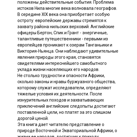
положены действительные события. Проблема
истоков Нила многие века волновала географов.
В середине XIX века она приобретает особую
остроту: европейские державы стремятся к
захвату района нильских верховий. Английские
офицеры Бертон, Спик и Грант - энергичные,
талантливые путешественники - первыми из
европейцев проникают к озерам Танганьики и
Виктория-Ньянца. Они наблюдают удивительные
явления природы этого края, становятся
свидетелями интереснейшего самобытного
уклада жизни населяющих его народов.
Не столько трудности и опасности Африки,
сколько законы и нравы буржуазного общества,
которому служат исследователи, определяют
тяжелые условия их деятельности. После
изнурительных походов и захватывающих
приключений английские следопыты достигают
поставленной цели, но платят за это слишком
дорогой ценой.
Эта книга дает читателю представление о
природе Восточной и Экваториальной Африки, о
жизни ее народов, достигших к приходу