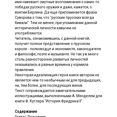
имя навевает смутные воспоминания о каких-то
победах русского оружия и даже, кажется, о
взятии Берлина. Да еще припоминается фраза
Суворова о том, что "русские прусских всегда
бивали". Тем не менее, при упоминании данной
исторической личности кавычки не
употребляются.
Читатель, ознакомившись с данной книгой,
получит полное представление о прусском
короле - полководце и экономисте, законодателе
и философе, поэте и музыканте. Не так уж много
столь разносторонне развитых личностей
оказывались в разные времена у кормила
правления.
Некоторая идеализация героя книги автором не
является чем-то необычным ни для предыдущих,
ни, тем более, для последующих веков.
Текст сопровождается замечательными
иллюстрациями, выполненными А. Менделем для
книги Ф. Куглера "История Фридриха II".
Содержание
Глава I. Рождение